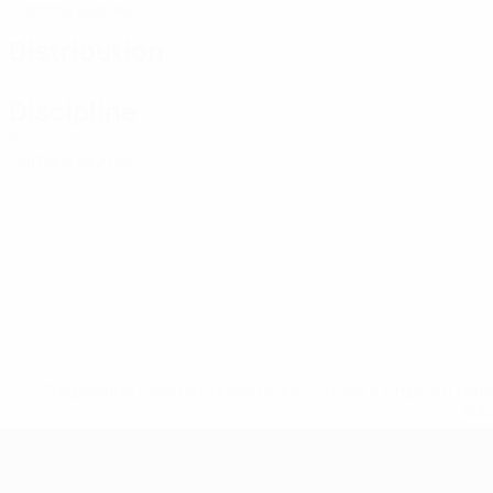
Cartons jaunes
Distribution
Discipline
0
Cartons jaunes
* Suspendue jusqu'à nouvel ordre. <a href='https://fr
equ
Championnat d'Europe des moi