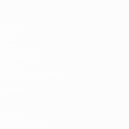
Matches
Groupes
Vidéo
Stats
Équipes
VOIR ÉGALEMENT
fr.UEFA.com
Fondation UEFA pour l'enfance
Boutique
LANGUES
Français
English
Français
Deutsch
Русский
Español
Italiano
Vie privée
Conditions d'utilisation