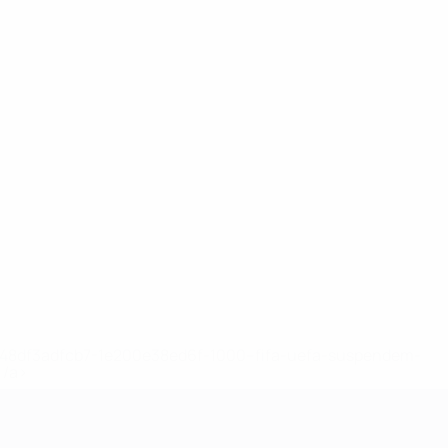
2-148df3adfcb7-1e200e38ed6f-1000--fifa-uefa-suspendem-
</a>