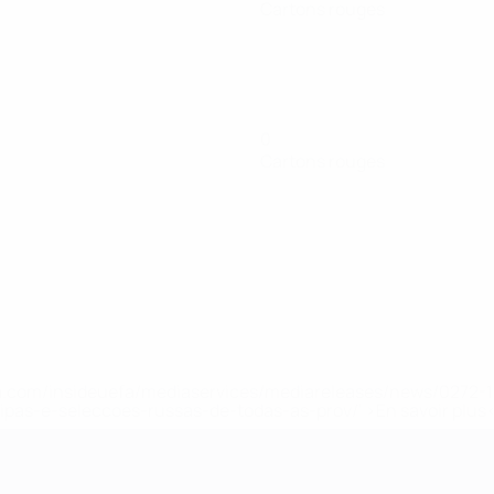
Cartons rouges
0
Cartons rouges
.uefa.com/insideuefa/mediaservices/mediareleases/news/027
ipas-e-seleccoes-russas-de-todas-as-prov/' >En savoir plus
ns de 21 ans