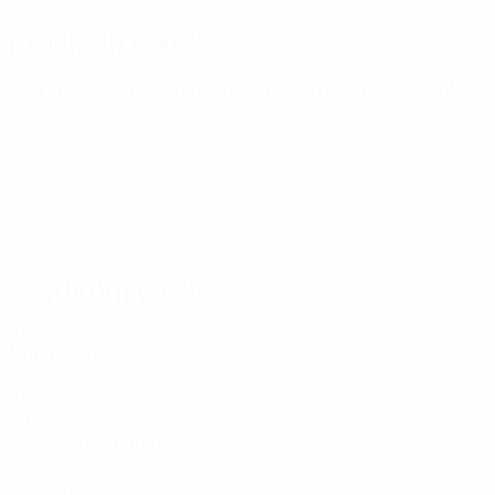
Prochain match
Championnat d'Europe des moins de 21 ans
ven. 25 sept. 20
Statistiques clés
4
Matches joués
2
Buts
0,4 moy. par match
0
Passes décisives