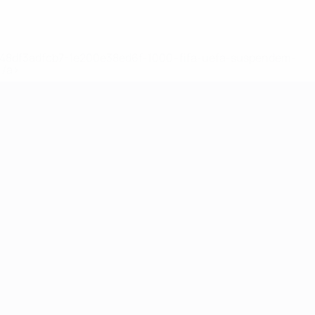
2-148df3adfcb7-1e200e38ed6f-1000--fifa-uefa-suspendem-
</a>