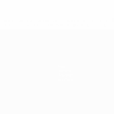
.uefa.com/insideuefa/mediaservices/mediareleases/news/027
ipas-e-seleccoes-russas-de-todas-as-prov/' >En savoir plus
ns de 21 ans
Infos
Histoire
À propos
Boutique