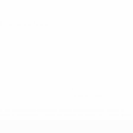
26
· Tour de qualification
0
Cartons rouges
.uefa.com/insideuefa/mediaservices/mediareleases/news/027
ipas-e-seleccoes-russas-de-todas-as-prov/' >En savoir plus
ns de 21 ans