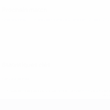
Prochain match
Championnat d'Europe des moins de 21 ans
ven. 25 sept. 20
Statistiques clés
0
Cartons jaunes
* Suspendue jusqu'à nouvel ordre. <a href='https://fr
equ
Championnat d'Europe des moi