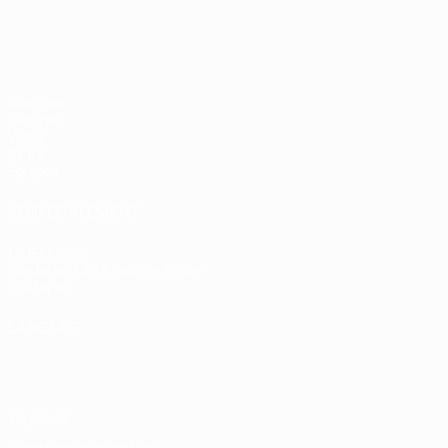
Matches
Groupes
Vidéo
Stats
Équipes
VOIR ÉGALEMENT
fr.UEFA.com
Fondation UEFA pour l'enfance
Boutique
LANGUES
Français
English
Français
Deutsch
Русский
Español
Italiano
Vie privée
Conditions d'utilisation