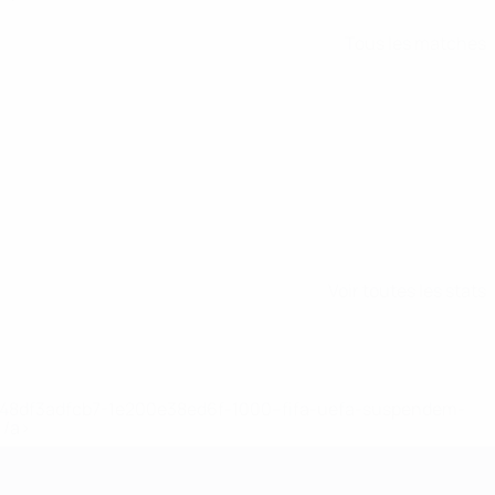
Tous les matches
Voir toutes les stats
2-148df3adfcb7-1e200e38ed6f-1000--fifa-uefa-suspendem-
</a>