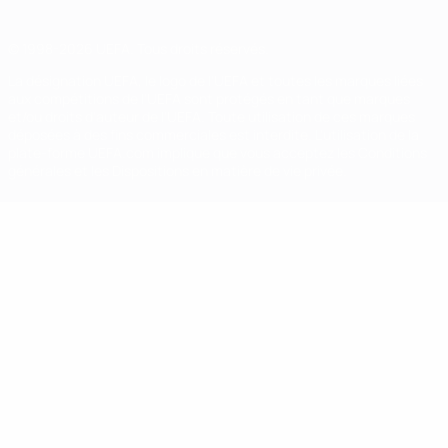
© 1998-2026 UEFA. Tous droits réservés.
La désignation UEFA, le logo de l'UEFA et toutes les marques liées
aux compétitions de l'UEFA sont protégés en tant que marques
et/ou droits d'auteur de l'UEFA. Toute utilisation de ces marques
déposées à des fins commerciales est interdite. L'utilisation de la
plate-forme UEFA.com implique que vous acceptez les Conditions
générales et les Dispositions en matière de vie privée.