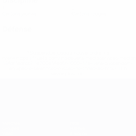
1
0
Cartons jaunes
Cartons rouges
Défense
* Suspendue jusqu'à nouvel ordre. <a
href='https://fr.uefa.com/insideuefa/mediaservices/media
148df3adfcb7-1e200e38ed6f-1000--fifa-uefa-suspendem-
equipas-e-seleccoes-russas-de-todas-as-prov/' >En
savoir plus</a>
Championnat d'Europe des moi
Matches
Infos
Groupes
Histoire
Vidéo
À propos