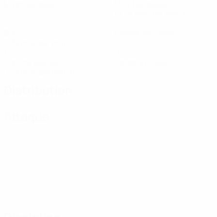
Matches joués
Minutes jouées
19,34 moy. par match
1
0
Buts
Passes décisives
0,34 moy. par match
1
0
Cartons jaunes
Cartons rouges
0,34 moy. par match
Distribution
Attaque
Discipline