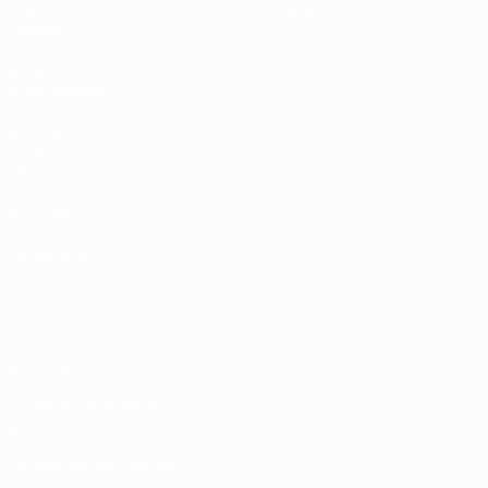
Stats
Boutique
Équipes
VOIR
ÉGALEMENT
fr.UEFA.com
Fondation
UEFA pour
l'enfance
Boutique
LANGUES
Français
English
Français
Deutsch
Русский
Español
Italiano
Português
Vie privée
Conditions d'utilisation
Politique de cookies
Paramètres des cookies