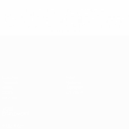
* Suspendue jusqu'à nouvel ordre. <a
href='https://fr.uefa.com/insideuefa/mediaservices/media
148df3adfcb7-1e200e38ed6f-1000--fifa-uefa-suspendem-
equipas-e-seleccoes-russas-de-todas-as-prov/' >En
savoir plus</a>
Championnat d'Europe des moi
Matches
Infos
Groupes
Histoire
Vidéo
À propos
Stats
Boutique
Équipes
VOIR
ÉGALEMENT
fr.UEFA.com