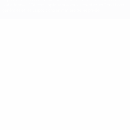
plate-forme UEFA.com implique que vous acceptez les Conditions
générales et les Dispositions en matière de vie privée.