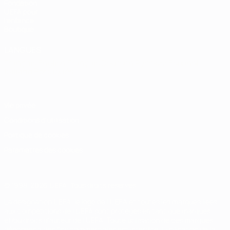
Fondation
UEFA pour
l'enfance
Boutique
LANGUES
Français
English
Français
Deutsch
Русский
Español
Italiano
Português
Vie privée
Conditions d'utilisation
Politique de cookies
Paramètres des cookies
© 1998-2026 UEFA. Tous droits réservés.
La désignation UEFA, le logo de l'UEFA et toutes les marques liées
aux compétitions de l'UEFA sont protégés en tant que marques
et/ou droits d'auteur de l'UEFA. Toute utilisation de ces marques
déposées à des fins commerciales est interdite. L'utilisation de la