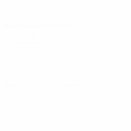
Matches précédents
Championnat d'Europe des moins de 21 ans
mar. 18 nov.
2025
· Tour de qualification
Championnat d'Europe des moins de 21 ans
ven. 14 nov.
2025
· Tour de qualification