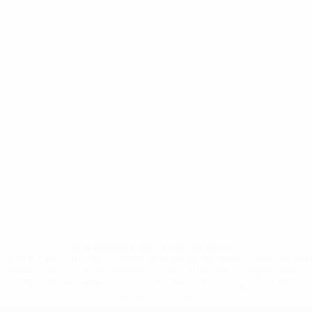
* Suspendue jusqu'à nouvel ordre. <a
href='https://fr.uefa.com/insideuefa/mediaservices/media
148df3adfcb7-1e200e38ed6f-1000--fifa-uefa-suspendem-
equipas-e-seleccoes-russas-de-todas-as-prov/' >En
savoir plus</a>