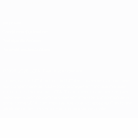
Italiano
Português
Vie privée
Conditions d'utilisation
Politique de cookies
Paramètres des cookies
© 1998-2026 UEFA. Tous droits réservés.
La désignation UEFA, le logo de l'UEFA et toutes les marques liées
aux compétitions de l'UEFA sont protégés en tant que marques
et/ou droits d'auteur de l'UEFA. Toute utilisation de ces marques
déposées à des fins commerciales est interdite. L'utilisation de la
plate-forme UEFA.com implique que vous acceptez les Conditions
générales et les Dispositions en matière de vie privée.