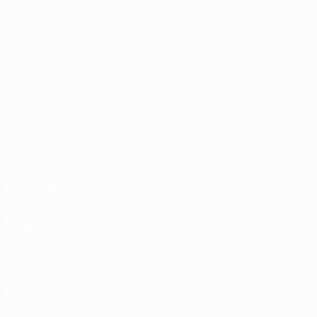
Championnat d'Europe des moi
Matches
Infos
Groupes
Histoire
Vidéo
À propos
Stats
Boutique
Équipes
VOIR
ÉGALEMENT
fr.UEFA.com
Fondation
UEFA pour
l'enfance
Boutique
LANGUES
Français
English
Français
Deutsch
Русский
Español