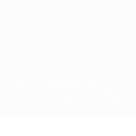
Italiano
Português
Vie privée
Conditions d'utilisation
Politique de cookies
Paramètres des cookies
© 1998-2026 UEFA. Tous droits réservés.
La désignation UEFA, le logo de l'UEFA et toutes les marques liées
aux compétitions de l'UEFA sont protégés en tant que marques
et/ou droits d'auteur de l'UEFA. Toute utilisation de ces marques
déposées à des fins commerciales est interdite. L'utilisation de la
plate-forme UEFA.com implique que vous acceptez les Conditions
générales et les Dispositions en matière de vie privée.