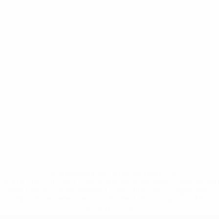
* Suspendue jusqu'à nouvel ordre. <a
href='https://fr.uefa.com/insideuefa/mediaservices/media
148df3adfcb7-1e200e38ed6f-1000--fifa-uefa-suspendem-
equipas-e-seleccoes-russas-de-todas-as-prov/' >En
savoir plus</a>