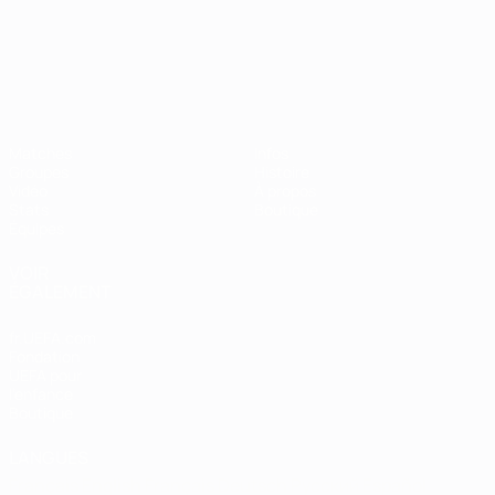
Championnat d'Europe des moi
Matches
Infos
Groupes
Histoire
Vidéo
À propos
Stats
Boutique
Équipes
VOIR
ÉGALEMENT
fr.UEFA.com
Fondation
UEFA pour
l'enfance
Boutique
LANGUES
Français
English
Français
Deutsch
Русский
Español