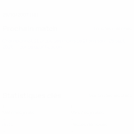
DATE DE NAISSANCE
29/10/2007 (18)
Prochain match
Tous les matches
Championnat d'Europe des moins de 21 ans
sam. 26 sept.
2026
· Tour de qualification
Statistiques clés
Voir toutes les stats
1
1
Matches joués
Minutes jouées
0
0
Buts
Passes décisives
0
0