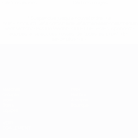
Cartons jaunes
Cartons rouges
* Suspendue jusqu'à nouvel ordre. <a
href='https://fr.uefa.com/insideuefa/mediaservices/media
148df3adfcb7-1e200e38ed6f-1000--fifa-uefa-suspendem-
equipas-e-seleccoes-russas-de-todas-as-prov/' >En
savoir plus</a>
Championnat d'Europe des moi
Matches
Infos
Groupes
Histoire
Vidéo
À propos
Stats
Boutique
Équipes
VOIR
ÉGALEMENT