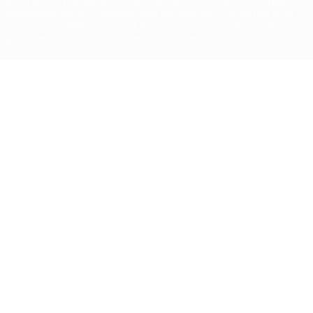
et/ou droits d'auteur de l'UEFA. Toute utilisation de ces marques
déposées à des fins commerciales est interdite. L'utilisation de la
plate-forme UEFA.com implique que vous acceptez les Conditions
générales et les Dispositions en matière de vie privée.