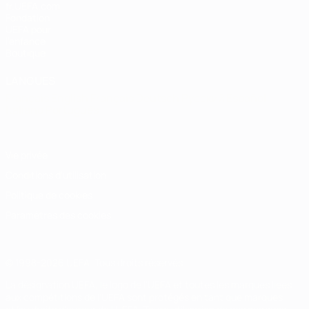
fr.UEFA.com
Fondation
UEFA pour
l'enfance
Boutique
LANGUES
Français
English
Français
Deutsch
Русский
Español
Italiano
Português
Vie privée
Conditions d'utilisation
Politique de cookies
Paramètres des cookies
© 1998-2026 UEFA. Tous droits réservés.
La désignation UEFA, le logo de l'UEFA et toutes les marques liées
aux compétitions de l'UEFA sont protégés en tant que marques