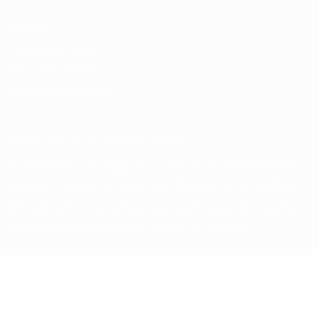
Vie privée
Conditions d'utilisation
Politique de cookies
Paramètres des cookies
© 1998-2026 UEFA. Tous droits réservés.
La désignation UEFA, le logo de l'UEFA et toutes les marques liées
aux compétitions de l'UEFA sont protégés en tant que marques
et/ou droits d'auteur de l'UEFA. Toute utilisation de ces marques
déposées à des fins commerciales est interdite. L'utilisation de la
plate-forme UEFA.com implique que vous acceptez les Conditions
générales et les Dispositions en matière de vie privée.