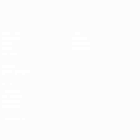
Matches
Infos
Groupes
Histoire
Vidéo
À propos
Stats
Boutique
Équipes
VOIR
ÉGALEMENT
fr.UEFA.com
Fondation
UEFA pour
l'enfance
Boutique
LANGUES
Français
English
Français
Deutsch
Русский
Español
Italiano
Português