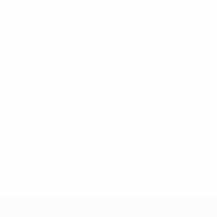
Championnat d'Europe des moins de 21 ans
mar. 9 sept.
2025
· Tour de qualification
* Suspendue jusqu'à nouvel ordre. <a
href='https://fr.uefa.com/insideuefa/mediaservices/media
148df3adfcb7-1e200e38ed6f-1000--fifa-uefa-suspendem-
equipas-e-seleccoes-russas-de-todas-as-prov/' >En
savoir plus</a>
Championnat d'Europe des moi