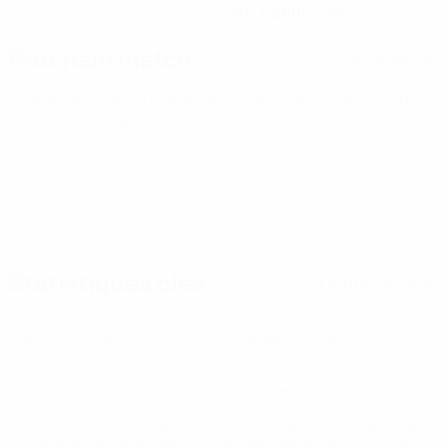
07/7/2006 (20)
Prochain match
Tous les matches
Championnat d'Europe des moins de 21 ans
mer. 30 sept.
2026
· Tour de qualification
Statistiques clés
Voir toutes les stats
0
0
Cartons jaunes
Cartons rouges
* Suspendue jusqu'à nouvel ordre. <a
href='https://fr.uefa.com/insideuefa/mediaservices/media
148df3adfcb7-1e200e38ed6f-1000--fifa-uefa-suspendem-
equipas-e-seleccoes-russas-de-todas-as-prov/' >En