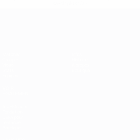
savoir plus</a>
Championnat d'Europe des moi
Matches
Infos
Groupes
Histoire
Vidéo
À propos
Stats
Boutique
Équipes
VOIR
ÉGALEMENT
fr.UEFA.com
Fondation
UEFA pour
l'enfance
Boutique