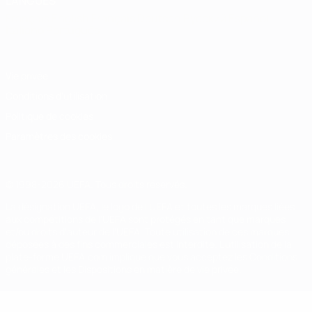
LANGUES
Français
English
Français
Deutsch
Русский
Español
Italiano
Português
Vie privée
Conditions d'utilisation
Politique de cookies
Paramètres des cookies
© 1998-2026 UEFA. Tous droits réservés.
La désignation UEFA, le logo de l'UEFA et toutes les marques liées
aux compétitions de l'UEFA sont protégés en tant que marques
et/ou droits d'auteur de l'UEFA. Toute utilisation de ces marques
déposées à des fins commerciales est interdite. L'utilisation de la
plate-forme UEFA.com implique que vous acceptez les Conditions
générales et les Dispositions en matière de vie privée.