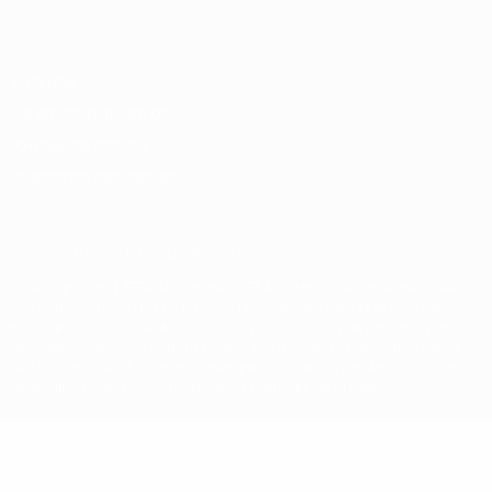
Italiano
Português
Vie privée
Conditions d'utilisation
Politique de cookies
Paramètres des cookies
© 1998-2026 UEFA. Tous droits réservés.
La désignation UEFA, le logo de l'UEFA et toutes les marques liées
aux compétitions de l'UEFA sont protégés en tant que marques
et/ou droits d'auteur de l'UEFA. Toute utilisation de ces marques
déposées à des fins commerciales est interdite. L'utilisation de la
plate-forme UEFA.com implique que vous acceptez les Conditions
générales et les Dispositions en matière de vie privée.