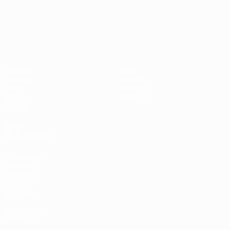
Championnat d'Europe des moi
Matches
Infos
Groupes
Histoire
Vidéo
À propos
Stats
Boutique
Équipes
VOIR
ÉGALEMENT
fr.UEFA.com
Fondation
UEFA pour
l'enfance
Boutique
LANGUES
Français
English
Français
Deutsch
Русский
Español