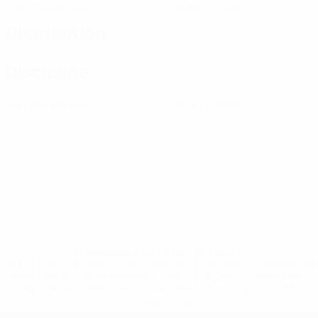
Cartons jaunes
Cartons rouges
Distribution
Discipline
0
0
Cartons jaunes
Cartons rouges
* Suspendue jusqu'à nouvel ordre. <a
href='https://fr.uefa.com/insideuefa/mediaservices/media
148df3adfcb7-1e200e38ed6f-1000--fifa-uefa-suspendem-
equipas-e-seleccoes-russas-de-todas-as-prov/' >En
savoir plus</a>