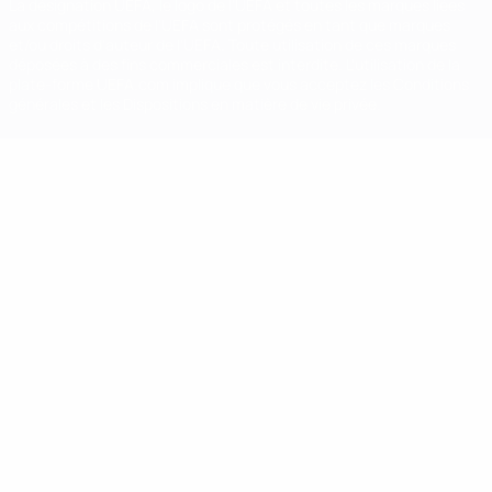
La désignation UEFA, le logo de l'UEFA et toutes les marques liées
aux compétitions de l'UEFA sont protégés en tant que marques
et/ou droits d'auteur de l'UEFA. Toute utilisation de ces marques
déposées à des fins commerciales est interdite. L'utilisation de la
plate-forme UEFA.com implique que vous acceptez les Conditions
générales et les Dispositions en matière de vie privée.