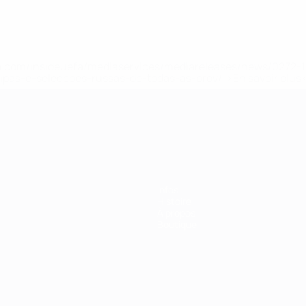
.uefa.com/insideuefa/mediaservices/mediareleases/news/027
ipas-e-seleccoes-russas-de-todas-as-prov/' >En savoir plus
ns de 21 ans
Infos
Histoire
À propos
Boutique