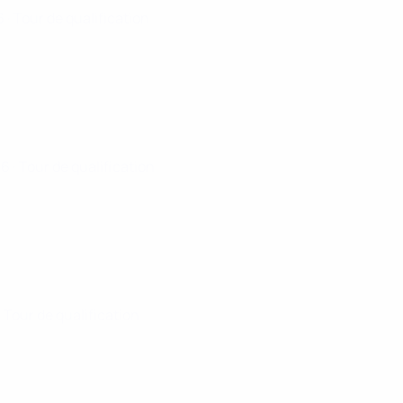
26
· Tour de qualification
26
· Tour de qualification
· Tour de qualification