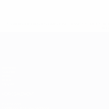
* Suspendue jusqu'à nouvel ordre. <a href='https://fr
equ
Championnat d'Europe des moi
Matches
Groupes
Vidéo
Stats
Équipes
VOIR ÉGALEMENT
fr.UEFA.com
Fondation UEFA pour l'enfance