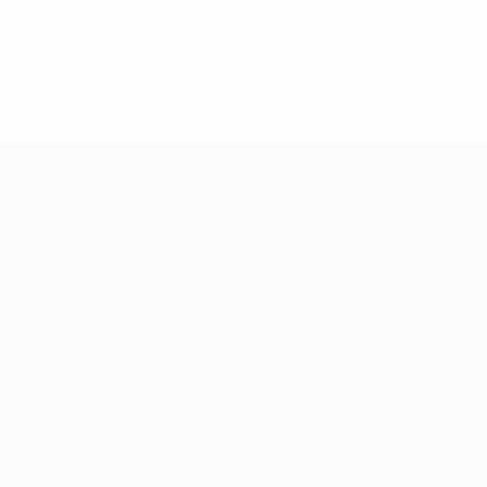
2-148df3adfcb7-1e200e38ed6f-1000--fifa-uefa-suspendem-
</a>