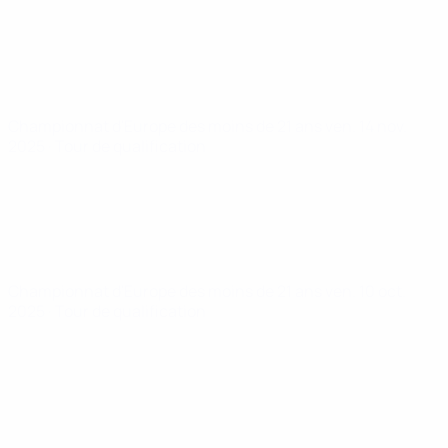
Championnat d'Europe des moins de 21 ans
ven. 14 nov.
2025
· Tour de qualification
Championnat d'Europe des moins de 21 ans
ven. 10 oct.
2025
· Tour de qualification