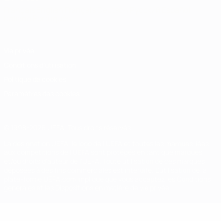
Français
English
Français
Deutsch
Русский
Español
Italiano
Português
Vie privée
Conditions d'utilisation
Politique de cookies
Paramètres des cookies
© 1998-2026 UEFA. Tous droits réservés.
La désignation UEFA, le logo de l'UEFA et toutes les marques liées
aux compétitions de l'UEFA sont protégés en tant que marques
et/ou droits d'auteur de l'UEFA. Toute utilisation de ces marques
déposées à des fins commerciales est interdite. L'utilisation de la
plate-forme UEFA.com implique que vous acceptez les Conditions
générales et les Dispositions en matière de vie privée.