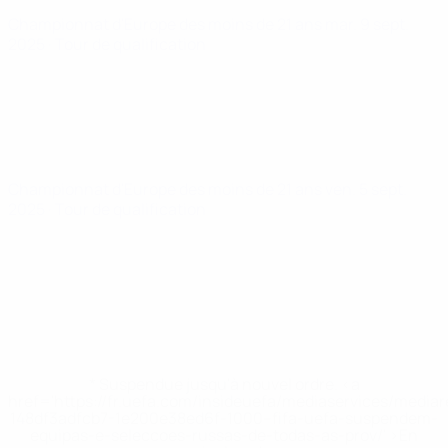
Championnat d'Europe des moins de 21 ans
mar. 9 sept.
2025
· Tour de qualification
Championnat d'Europe des moins de 21 ans
ven. 5 sept.
2025
· Tour de qualification
* Suspendue jusqu'à nouvel ordre. <a
href='https://fr.uefa.com/insideuefa/mediaservices/media
148df3adfcb7-1e200e38ed6f-1000--fifa-uefa-suspendem-
equipas-e-seleccoes-russas-de-todas-as-prov/' >En