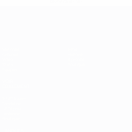
savoir plus</a>
Championnat d'Europe des moi
Matches
Infos
Groupes
Histoire
Vidéo
À propos
Stats
Boutique
Équipes
VOIR
ÉGALEMENT
fr.UEFA.com
Fondation
UEFA pour
l'enfance
Boutique
LANGUES