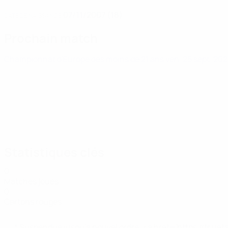
07/11/2007 (18)
DATE DE NAISSANCE
Prochain match
Championnat d'Europe des moins de 21 ans
ven. 25 sept. 20
Statistiques clés
0
Matches joués
0
Cartons rouges
* Suspendue jusqu'à nouvel ordre. <a href='https://fr