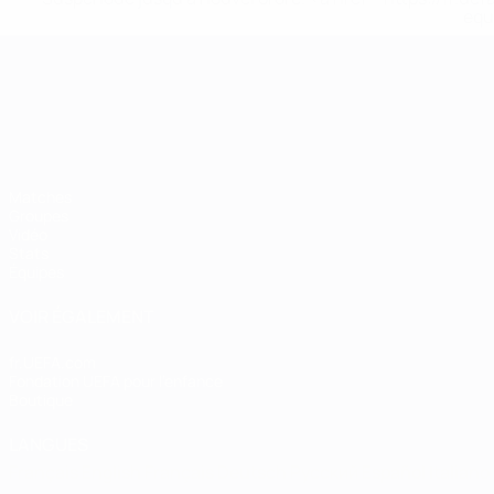
equ
Championnat d'Europe des moi
Matches
Groupes
Vidéo
Stats
Équipes
VOIR ÉGALEMENT
fr.UEFA.com
Fondation UEFA pour l'enfance
Boutique
LANGUES
Français
English
Français
Deutsch
Русский
Español
Italiano