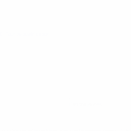
26
· Tour de qualification
0
Cartons jaunes
.uefa.com/insideuefa/mediaservices/mediareleases/news/027