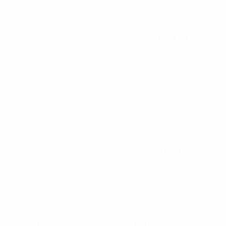
Tous les matches
Voir toutes les stats
2-148df3adfcb7-1e200e38ed6f-1000--fifa-uefa-suspendem-