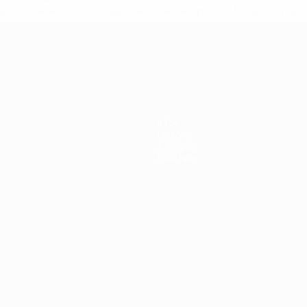
ipas-e-seleccoes-russas-de-todas-as-prov/' >En savoir plus
ns de 21 ans
Infos
Histoire
À propos
Boutique
Português