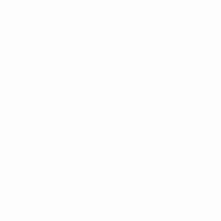
Prochain match
Championnat d'Europe des moins de 21 ans
ven. 25 sept. 20
Statistiques clés
1
Matches joués
0
Buts
0
Cartons rouges