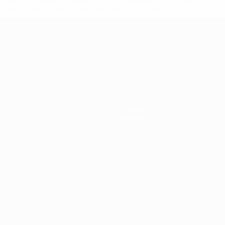
.uefa.com/insideuefa/mediaservices/mediareleases/news/027
ipas-e-seleccoes-russas-de-todas-as-prov/' >En savoir plus
ns de 21 ans
Infos
Histoire
À propos
Boutique
Português