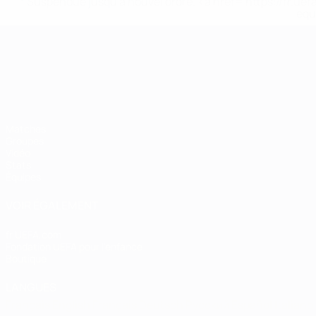
* Suspendue jusqu'à nouvel ordre. <a href='https://fr
equ
Championnat d'Europe des moi
Matches
Groupes
Vidéo
Stats
Équipes
VOIR ÉGALEMENT
fr.UEFA.com
Fondation UEFA pour l'enfance
Boutique
LANGUES
Français
English
Français
Deutsch
Русский
Español
Italiano