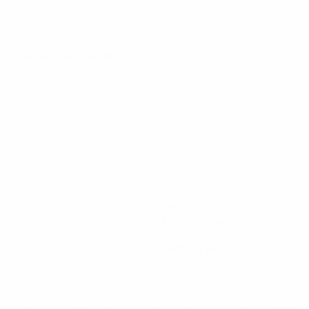
26
· Tour de qualification
90
Minutes jouées
0
Cartons jaunes