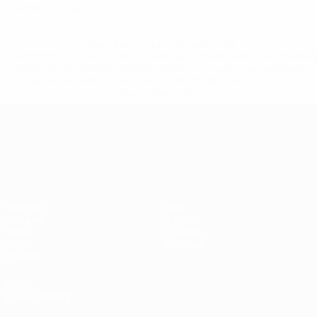
Cartons rouges
* Suspendue jusqu'à nouvel ordre. <a
href='https://fr.uefa.com/insideuefa/mediaservices/media
148df3adfcb7-1e200e38ed6f-1000--fifa-uefa-suspendem-
equipas-e-seleccoes-russas-de-todas-as-prov/' >En
savoir plus</a>
Championnat d'Europe des moi
Matches
Infos
Groupes
Histoire
Vidéo
À propos
Stats
Boutique
Équipes
VOIR
ÉGALEMENT