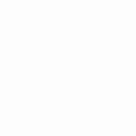
03/9/2008 (17)
Prochain match
Tous les matches
Championnat d'Europe des moins de 21 ans
sam. 26 sept.
2026
· Tour de qualification
Statistiques clés
Voir toutes les stats
7
578
Matches joués
Minutes jouées
82,58 moy. par match
1
2
Buts
Cartons jaunes
0,15 moy. par match
0,29 moy. par match
0