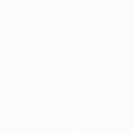
fr.UEFA.com
Fondation
UEFA pour
l'enfance
Boutique
LANGUES
Français
English
Français
Deutsch
Русский
Español
Italiano
Português
Vie privée
Conditions d'utilisation
Politique de cookies
Paramètres des cookies
© 1998-2026 UEFA. Tous droits réservés.
La désignation UEFA, le logo de l'UEFA et toutes les marques liées
aux compétitions de l'UEFA sont protégés en tant que marques