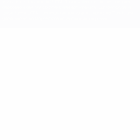
et/ou droits d'auteur de l'UEFA. Toute utilisation de ces marques
déposées à des fins commerciales est interdite. L'utilisation de la
plate-forme UEFA.com implique que vous acceptez les Conditions
générales et les Dispositions en matière de vie privée.