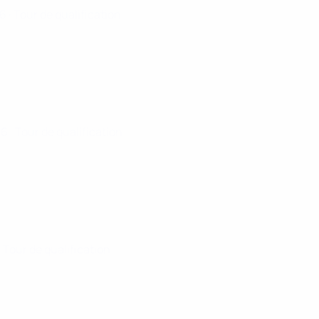
26
· Tour de qualification
26
· Tour de qualification
· Tour de qualification