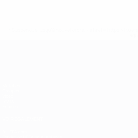
* Suspendue jusqu'à nouvel ordre. <a href='https://fr
equ
Championnat d'Europe des moi
Matches
Groupes
Vidéo
Stats
Équipes
VOIR ÉGALEMENT
fr.UEFA.com
Fondation UEFA pour l'enfance