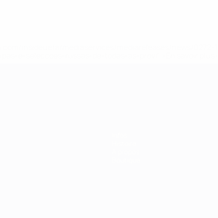
.uefa.com/insideuefa/mediaservices/mediareleases/news/027
ipas-e-seleccoes-russas-de-todas-as-prov/' >En savoir plus
ns de 21 ans
Infos
Histoire
À propos
Boutique