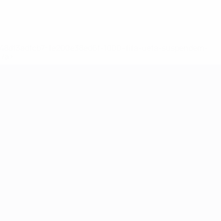
2-148df3adfcb7-1e200e38ed6f-1000--fifa-uefa-suspendem-
</a>