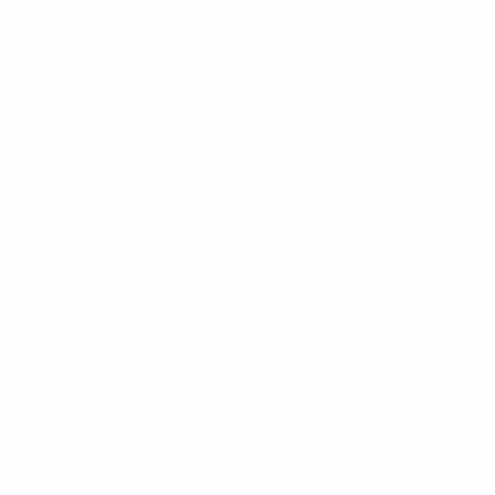
Championnat d'Europe des moins de 21 ans
ven. 25 sept. 20
Championnat d'Europe des moins de 21 ans
mar. 29 sept. 20
Championnat d'Europe des moins de 21 ans
mar. 6 oct. 2026