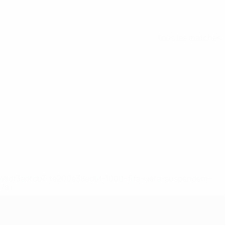
Tous les matches
2-148df3adfcb7-1e200e38ed6f-1000--fifa-uefa-suspendem-
</a>