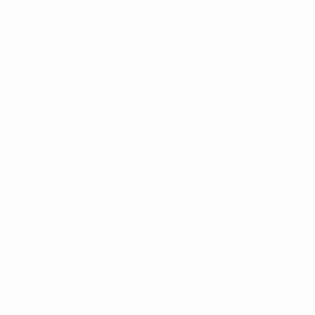
Matches
Groupes
Vidéo
Stats
Équipes
VOIR ÉGALEMENT
fr.UEFA.com
Fondation UEFA pour l'enfance
Boutique
LANGUES
Français
English
Français
Deutsch
Русский
Español
Italiano
Vie privée
Conditions d'utilisation