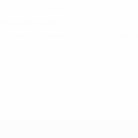
21/7/2005 (21)
DATE DE NAISSANCE
Prochain match
Championnat d'Europe des moins de 21 ans
sam. 26 sept. 2
* Suspendue jusqu'à nouvel ordre. <a href='https://fr
equ
Championnat d'Europe des moi