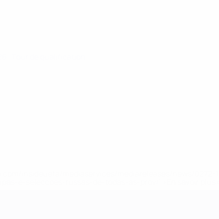
026
· Tour de qualification
.uefa.com/insideuefa/mediaservices/mediareleases/news/027
ipas-e-seleccoes-russas-de-todas-as-prov/' >En savoir plus
ns de 21 ans