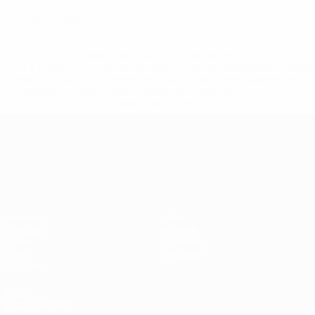
0
Cartons rouges
* Suspendue jusqu'à nouvel ordre. <a
href='https://fr.uefa.com/insideuefa/mediaservices/media
148df3adfcb7-1e200e38ed6f-1000--fifa-uefa-suspendem-
equipas-e-seleccoes-russas-de-todas-as-prov/' >En
savoir plus</a>
Championnat d'Europe des moi
Matches
Infos
Groupes
Histoire
Vidéo
À propos
Stats
Boutique
Équipes
VOIR
ÉGALEMENT