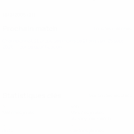
DATE DE NAISSANCE
18/2/2005 (21)
Prochain match
Tous les matches
Championnat d'Europe des moins de 21 ans
ven. 25 sept.
2026
· Tour de qualification
Statistiques clés
Voir toutes les stats
5
450
Matches joués
Minutes jouées
90 moy. par match
0
0
Buts
Cartons jaunes