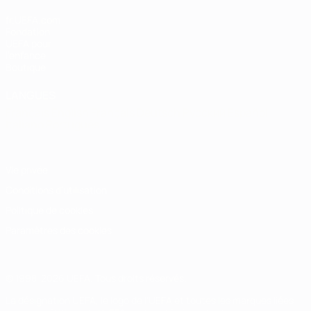
fr.UEFA.com
Fondation
UEFA pour
l'enfance
Boutique
LANGUES
Français
English
Français
Deutsch
Русский
Español
Italiano
Português
Vie privée
Conditions d'utilisation
Politique de cookies
Paramètres des cookies
© 1998-2026 UEFA. Tous droits réservés.
La désignation UEFA, le logo de l'UEFA et toutes les marques liées