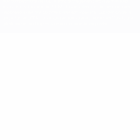
aux compétitions de l'UEFA sont protégés en tant que marques
et/ou droits d'auteur de l'UEFA. Toute utilisation de ces marques
déposées à des fins commerciales est interdite. L'utilisation de la
plate-forme UEFA.com implique que vous acceptez les Conditions
générales et les Dispositions en matière de vie privée.