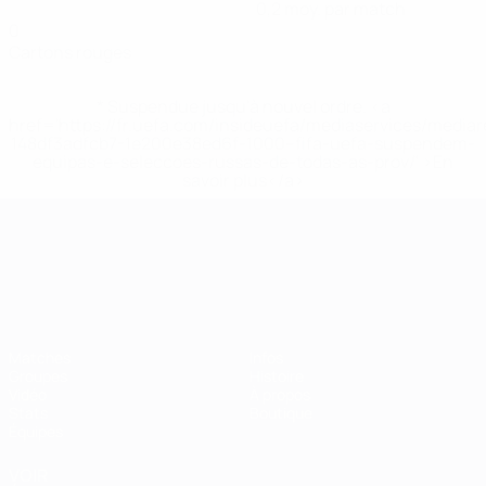
0,2 moy. par match
0
Cartons rouges
* Suspendue jusqu'à nouvel ordre. <a
href='https://fr.uefa.com/insideuefa/mediaservices/media
148df3adfcb7-1e200e38ed6f-1000--fifa-uefa-suspendem-
equipas-e-seleccoes-russas-de-todas-as-prov/' >En
savoir plus</a>
Championnat d'Europe des moi
Matches
Infos
Groupes
Histoire
Vidéo
À propos
Stats
Boutique
Équipes
VOIR