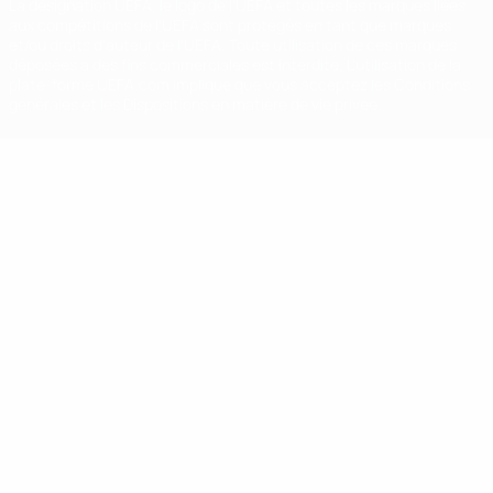
La désignation UEFA, le logo de l'UEFA et toutes les marques liées
aux compétitions de l'UEFA sont protégés en tant que marques
et/ou droits d'auteur de l'UEFA. Toute utilisation de ces marques
déposées à des fins commerciales est interdite. L'utilisation de la
plate-forme UEFA.com implique que vous acceptez les Conditions
générales et les Dispositions en matière de vie privée.