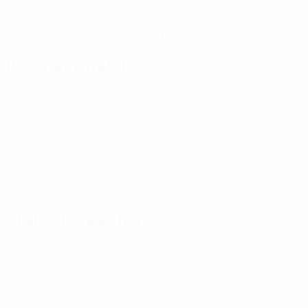
Hongrie
PAYS
DATE DE NAISSANCE
15/3/2004 (22)
Prochain match
Tous les matches
Championnat d'Europe des moins de 21 ans
sam. 26 sept.
2026
· Tour de qualification
Statistiques clés
Voir toutes les stats
5
150
Matches joués
Minutes jouées
30 moy. par match
0
1
Buts
Cartons jaunes