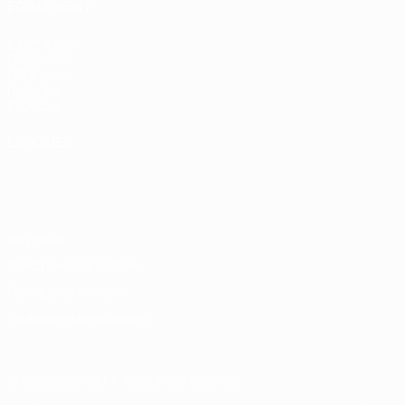
ÉGALEMENT
fr.UEFA.com
Fondation
UEFA pour
l'enfance
Boutique
LANGUES
Français
English
Français
Deutsch
Русский
Español
Italiano
Português
Vie privée
Conditions d'utilisation
Politique de cookies
Paramètres des cookies
© 1998-2026 UEFA. Tous droits réservés.