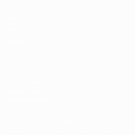
fr.UEFA.com
Fondation
UEFA pour
l'enfance
Boutique
LANGUES
Français
English
Français
Deutsch
Русский
Español
Italiano
Português
Vie privée
Conditions d'utilisation
Politique de cookies
Paramètres des cookies
© 1998-2026 UEFA. Tous droits réservés.
La désignation UEFA, le logo de l'UEFA et toutes les marques liées