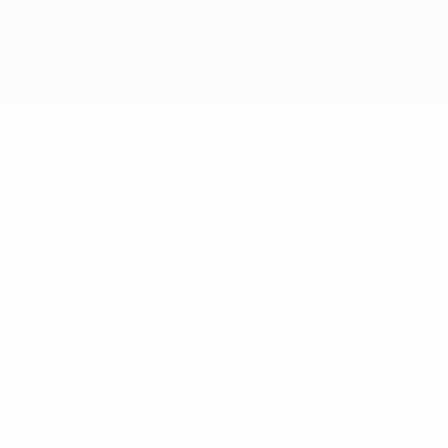
aux compétitions de l'UEFA sont protégés en tant que marques
et/ou droits d'auteur de l'UEFA. Toute utilisation de ces marques
déposées à des fins commerciales est interdite. L'utilisation de la
plate-forme UEFA.com implique que vous acceptez les Conditions
générales et les Dispositions en matière de vie privée.