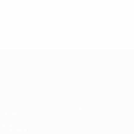
0
0
Cartons jaunes
Cartons rouges
* Suspendue jusqu'à nouvel ordre. <a
href='https://fr.uefa.com/insideuefa/mediaservices/media
148df3adfcb7-1e200e38ed6f-1000--fifa-uefa-suspendem-
equipas-e-seleccoes-russas-de-todas-as-prov/' >En
savoir plus</a>
Championnat d'Europe des moi
Matches
Infos
Groupes
Histoire
Vidéo
À propos
Stats
Boutique
Équipes
VOIR
ÉGALEMENT