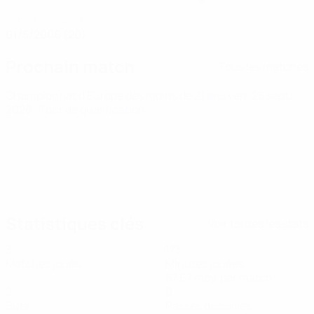
DATE DE NAISSANCE
01/5/2006 (20)
Prochain match
Tous les matches
Championnat d'Europe des moins de 21 ans
ven. 25 sept.
2026
· Tour de qualification
Statistiques clés
Voir toutes les stats
3
173
Matches joués
Minutes jouées
57,67 moy. par match
0
0
Buts
Passes décisives