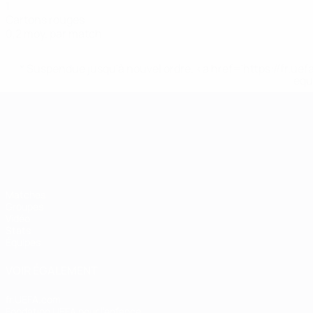
1
Cartons rouges
0,2 moy. par match
* Suspendue jusqu'à nouvel ordre. <a href='https://fr
equ
Championnat d'Europe des moi
Matches
Groupes
Vidéo
Stats
Équipes
VOIR ÉGALEMENT
fr.UEFA.com
Fondation UEFA pour l'enfance