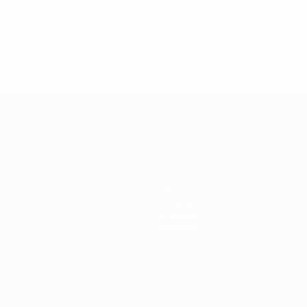
.uefa.com/insideuefa/mediaservices/mediareleases/news/027
ipas-e-seleccoes-russas-de-todas-as-prov/' >En savoir plus
ns de 21 ans
Infos
Histoire
À propos
Boutique