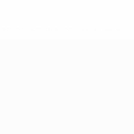
2-148df3adfcb7-1e200e38ed6f-1000--fifa-uefa-suspendem-
</a>