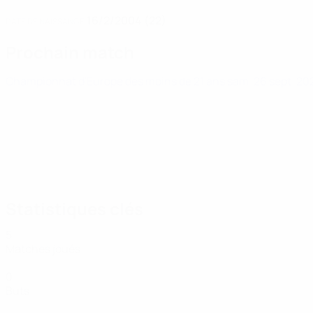
16/2/2004 (22)
DATE DE NAISSANCE
Prochain match
Championnat d'Europe des moins de 21 ans
sam. 26 sept. 2
Statistiques clés
5
Matches joués
0
Buts