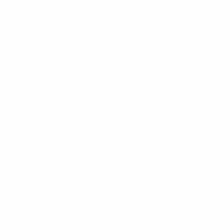
026
· Tour de qualification
444
Minutes jouées
88,8 moy. par match
2
Cartons jaunes
0,4 moy. par match