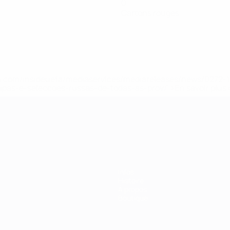
0
Cartons rouges
.uefa.com/insideuefa/mediaservices/mediareleases/news/027
ipas-e-seleccoes-russas-de-todas-as-prov/' >En savoir plus
ns de 21 ans
Infos
Histoire
À propos
Boutique