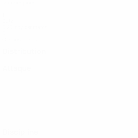
Matches joués
1
Buts
0,25 moy. par match
0
Cartons jaunes
Distribution
Attaque
Discipline