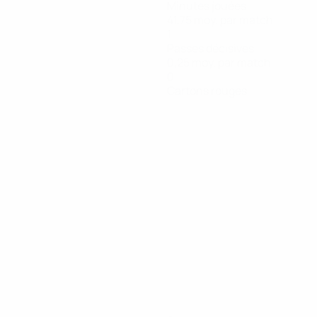
Minutes jouées
41,75 moy. par match
1
Passes décisives
0,25 moy. par match
0
Cartons rouges