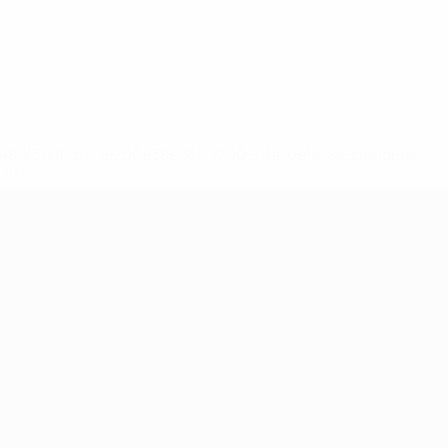
2-148df3adfcb7-1e200e38ed6f-1000--fifa-uefa-suspendem-
</a>