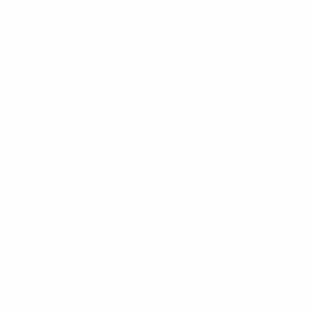
26
· Tour de qualification
189
Minutes jouées
47,25 moy. par match
0
Passes décisives
0
Cartons rouges