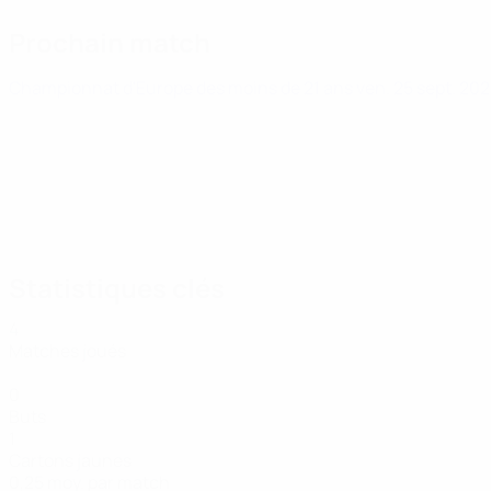
Prochain match
Championnat d'Europe des moins de 21 ans
ven. 25 sept. 20
Statistiques clés
4
Matches joués
0
Buts
1
Cartons jaunes
0,25 moy. par match