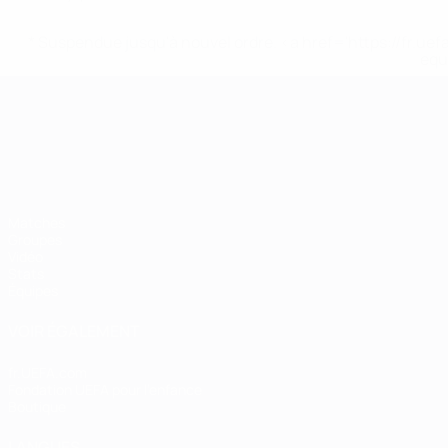
* Suspendue jusqu'à nouvel ordre. <a href='https://fr
equ
Championnat d'Europe des moi
Matches
Groupes
Vidéo
Stats
Équipes
VOIR ÉGALEMENT
fr.UEFA.com
Fondation UEFA pour l'enfance
Boutique
LANGUES