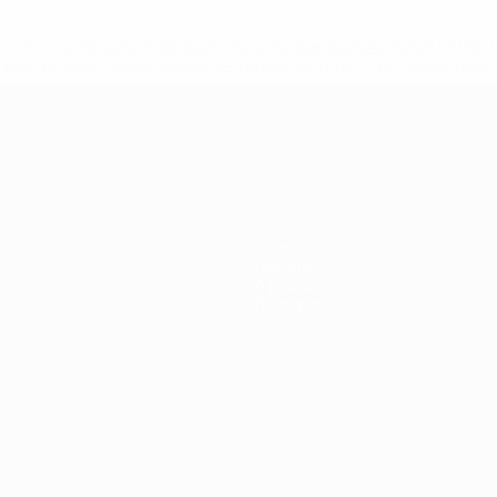
.uefa.com/insideuefa/mediaservices/mediareleases/news/027
ipas-e-seleccoes-russas-de-todas-as-prov/' >En savoir plus
ns de 21 ans
Infos
Histoire
À propos
Boutique