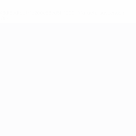
2-148df3adfcb7-1e200e38ed6f-1000--fifa-uefa-suspendem-
</a>