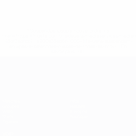
* Suspendue jusqu'à nouvel ordre. <a
href='https://fr.uefa.com/insideuefa/mediaservices/media
148df3adfcb7-1e200e38ed6f-1000--fifa-uefa-suspendem-
equipas-e-seleccoes-russas-de-todas-as-prov/' >En
savoir plus</a>
Championnat d'Europe des moi
Matches
Infos
Groupes
Histoire
Vidéo
À propos
Stats
Boutique
Équipes
VOIR