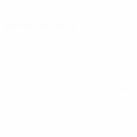
Matches précédents
Championnat d'Europe des moins de 21 ans
mar. 31 mars
2026
· Tour de qualification
Championnat d'Europe des moins de 21 ans
jeu. 26 mars
2026
· Tour de qualification