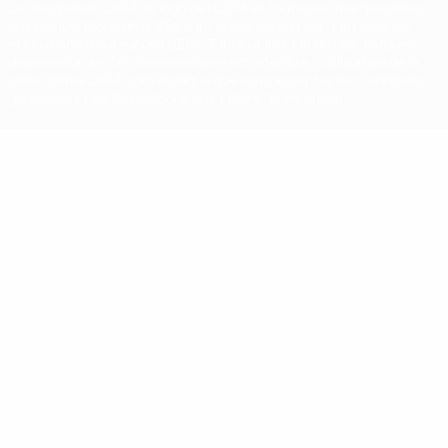
La désignation UEFA, le logo de l'UEFA et toutes les marques liées
aux compétitions de l'UEFA sont protégés en tant que marques
et/ou droits d'auteur de l'UEFA. Toute utilisation de ces marques
déposées à des fins commerciales est interdite. L'utilisation de la
plate-forme UEFA.com implique que vous acceptez les Conditions
générales et les Dispositions en matière de vie privée.