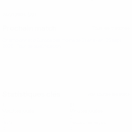
DATE DE NAISSANCE
24/2/2004 (22)
Prochain match
Tous les matches
Championnat d'Europe des moins de 21 ans
ven. 25 sept.
2026
· Tour de qualification
Statistiques clés
Voir toutes les stats
1
61
Matches joués
Minutes jouées
0
0
Buts
Passes décisives
0
0