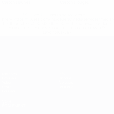
Cartons jaunes
Cartons rouges
* Suspendue jusqu'à nouvel ordre. <a
href='https://fr.uefa.com/insideuefa/mediaservices/media
148df3adfcb7-1e200e38ed6f-1000--fifa-uefa-suspendem-
equipas-e-seleccoes-russas-de-todas-as-prov/' >En
savoir plus</a>
Championnat d'Europe des moi
Matches
Infos
Groupes
Histoire
Vidéo
À propos
Stats
Boutique
Équipes
VOIR
ÉGALEMENT