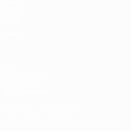
fr.UEFA.com
Fondation
UEFA pour
l'enfance
Boutique
LANGUES
Français
English
Français
Deutsch
Русский
Español
Italiano
Português
Vie privée
Conditions d'utilisation
Politique de cookies
Paramètres des cookies
© 1998-2026 UEFA. Tous droits réservés.
La désignation UEFA, le logo de l'UEFA et toutes les marques liées
aux compétitions de l'UEFA sont protégés en tant que marques