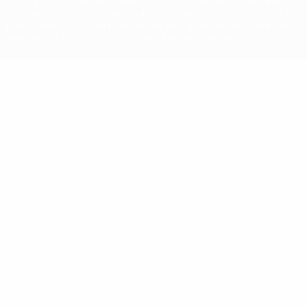
et/ou droits d'auteur de l'UEFA. Toute utilisation de ces marques
déposées à des fins commerciales est interdite. L'utilisation de la
plate-forme UEFA.com implique que vous acceptez les Conditions
générales et les Dispositions en matière de vie privée.