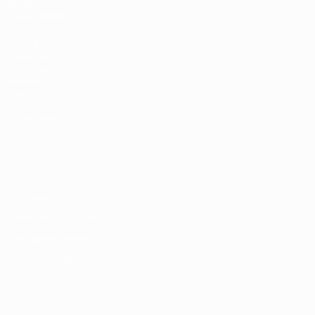
VOIR
ÉGALEMENT
fr.UEFA.com
Fondation
UEFA pour
l'enfance
Boutique
LANGUES
Français
English
Français
Deutsch
Русский
Español
Italiano
Português
Vie privée
Conditions d'utilisation
Politique de cookies
Paramètres des cookies
© 1998-2026 UEFA. Tous droits réservés.