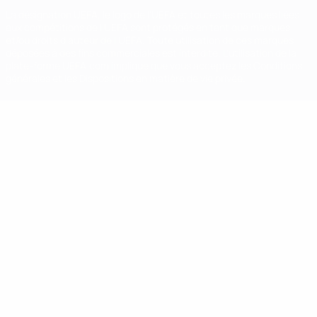
La désignation UEFA, le logo de l'UEFA et toutes les marques liées
aux compétitions de l'UEFA sont protégés en tant que marques
et/ou droits d'auteur de l'UEFA. Toute utilisation de ces marques
déposées à des fins commerciales est interdite. L'utilisation de la
plate-forme UEFA.com implique que vous acceptez les Conditions
générales et les Dispositions en matière de vie privée.