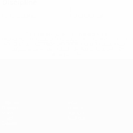
Discipline
0
0
Cartons jaunes
Cartons rouges
* Suspendue jusqu'à nouvel ordre. <a
href='https://fr.uefa.com/insideuefa/mediaservices/media
148df3adfcb7-1e200e38ed6f-1000--fifa-uefa-suspendem-
equipas-e-seleccoes-russas-de-todas-as-prov/' >En
savoir plus</a>
Championnat d'Europe des moi
Matches
Infos
Groupes
Histoire
Vidéo
À propos
Stats
Boutique
Équipes