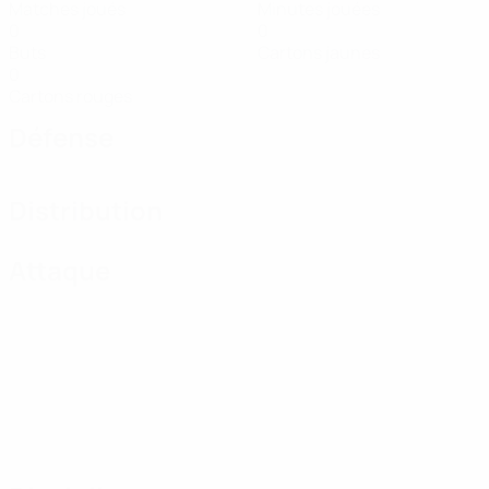
Matches joués
Minutes jouées
0
0
Buts
Cartons jaunes
0
Cartons rouges
Défense
Distribution
Attaque