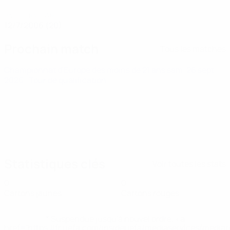
DATE DE NAISSANCE
12/7/2006 (20)
Prochain match
Tous les matches
Championnat d'Europe des moins de 21 ans
sam. 26 sept.
2026
· Tour de qualification
Statistiques clés
Voir toutes les stats
0
0
Cartons jaunes
Cartons rouges
* Suspendue jusqu'à nouvel ordre. <a
href='https://fr.uefa.com/insideuefa/mediaservices/media