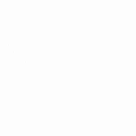
LANGUES
Français
English
Français
Deutsch
Русский
Español
Italiano
Português
Vie privée
Conditions d'utilisation
Politique de cookies
Paramètres des cookies
© 1998-2026 UEFA. Tous droits réservés.
La désignation UEFA, le logo de l'UEFA et toutes les marques liées
aux compétitions de l'UEFA sont protégés en tant que marques
et/ou droits d'auteur de l'UEFA. Toute utilisation de ces marques
déposées à des fins commerciales est interdite. L'utilisation de la
plate-forme UEFA.com implique que vous acceptez les Conditions
générales et les Dispositions en matière de vie privée.