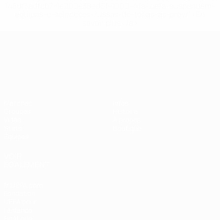
148df3adfcb7-1e200e38ed6f-1000--fifa-uefa-suspendem-
equipas-e-seleccoes-russas-de-todas-as-prov/' >En
savoir plus</a>
Championnat d'Europe des moi
Matches
Infos
Groupes
Histoire
Vidéo
À propos
Stats
Boutique
Équipes
VOIR
ÉGALEMENT
fr.UEFA.com
Fondation
UEFA pour
l'enfance
Boutique