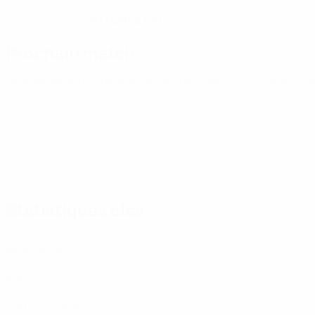
31/7/2006 (20)
DATE DE NAISSANCE
Prochain match
Championnat d'Europe des moins de 21 ans
jeu. 24 sept. 20
Statistiques clés
1
Matches joués
0
Buts
0
Cartons jaunes