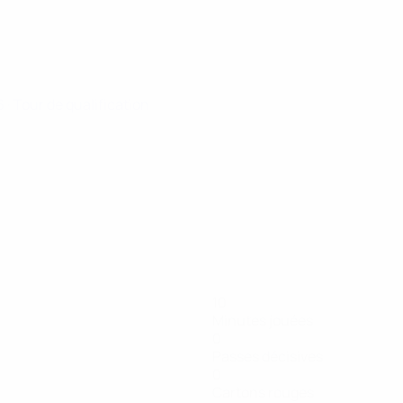
26
· Tour de qualification
10
Minutes jouées
0
Passes décisives
0
Cartons rouges