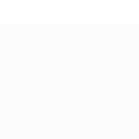
.uefa.com/insideuefa/mediaservices/mediareleases/news/027
ipas-e-seleccoes-russas-de-todas-as-prov/' >En savoir plus
ns de 21 ans
Infos
Histoire
À propos
Boutique