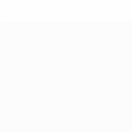
2-148df3adfcb7-1e200e38ed6f-1000--fifa-uefa-suspendem-
</a>