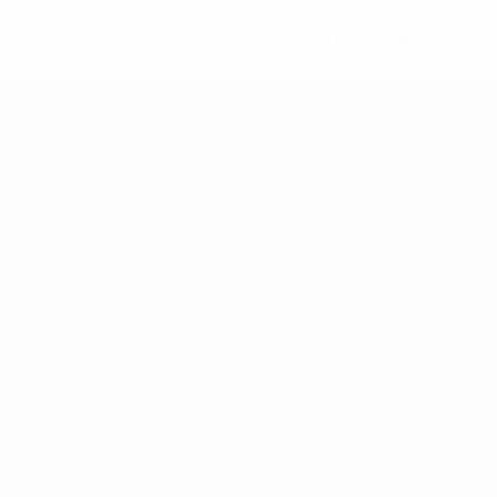
* Suspendue jusqu'à nouvel ordre. <a href='https://fr
equ
Championnat d'Europe des moi
Matches
Groupes
Vidéo
Stats
Équipes
VOIR ÉGALEMENT
fr.UEFA.com
Fondation UEFA pour l'enfance
Boutique
LANGUES