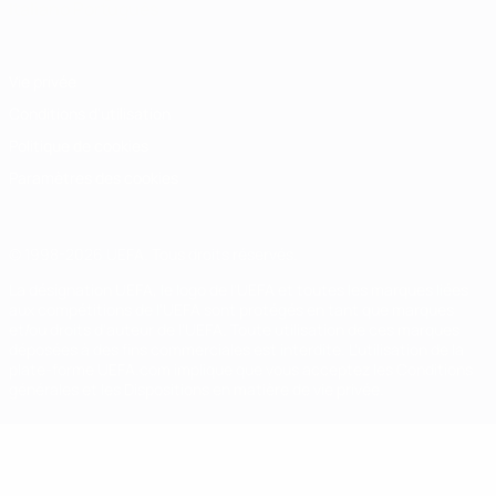
Italiano
Português
Vie privée
Conditions d'utilisation
Politique de cookies
Paramètres des cookies
© 1998-2026 UEFA. Tous droits réservés.
La désignation UEFA, le logo de l'UEFA et toutes les marques liées
aux compétitions de l'UEFA sont protégés en tant que marques
et/ou droits d'auteur de l'UEFA. Toute utilisation de ces marques
déposées à des fins commerciales est interdite. L'utilisation de la
plate-forme UEFA.com implique que vous acceptez les Conditions
générales et les Dispositions en matière de vie privée.