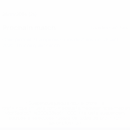
DATE DE NAISSANCE
26/11/2004 (21)
Prochain match
Tous les matches
Championnat d'Europe des moins de 21 ans
lun. 28 sept.
2026
· Tour de qualification
* Suspendue jusqu'à nouvel ordre. <a
href='https://fr.uefa.com/insideuefa/mediaservices/media
148df3adfcb7-1e200e38ed6f-1000--fifa-uefa-suspendem-
equipas-e-seleccoes-russas-de-todas-as-prov/' >En
savoir plus</a>