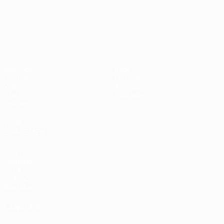
Championnat d'Europe des moi
Matches
Infos
Groupes
Histoire
Vidéo
À propos
Stats
Boutique
Équipes
VOIR
ÉGALEMENT
fr.UEFA.com
Fondation
UEFA pour
l'enfance
Boutique
LANGUES
Français
English
Français
Deutsch
Русский
Español