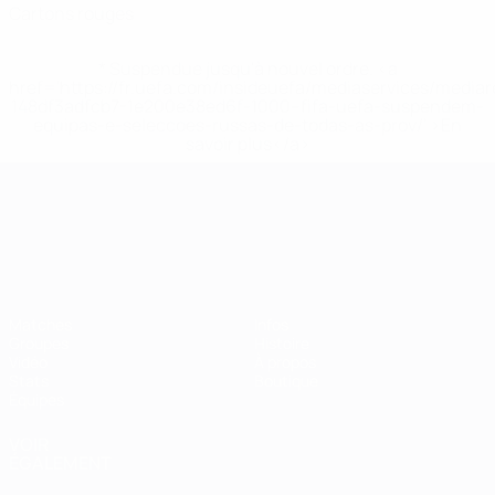
Cartons rouges
* Suspendue jusqu'à nouvel ordre. <a
href='https://fr.uefa.com/insideuefa/mediaservices/media
148df3adfcb7-1e200e38ed6f-1000--fifa-uefa-suspendem-
equipas-e-seleccoes-russas-de-todas-as-prov/' >En
savoir plus</a>
Championnat d'Europe des moi
Matches
Infos
Groupes
Histoire
Vidéo
À propos
Stats
Boutique
Équipes
VOIR
ÉGALEMENT