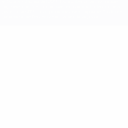
et/ou droits d'auteur de l'UEFA. Toute utilisation de ces marques
déposées à des fins commerciales est interdite. L'utilisation de la
plate-forme UEFA.com implique que vous acceptez les Conditions
générales et les Dispositions en matière de vie privée.