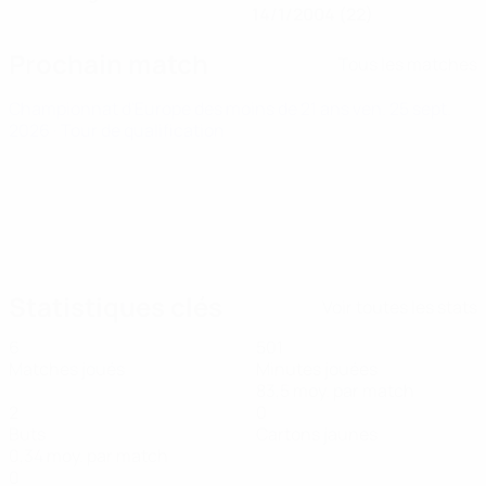
14/1/2004 (22)
Prochain match
Tous les matches
Championnat d'Europe des moins de 21 ans
ven. 25 sept.
2026
· Tour de qualification
Statistiques clés
Voir toutes les stats
6
501
Matches joués
Minutes jouées
83,5 moy. par match
2
0
Buts
Cartons jaunes
0,34 moy. par match
0