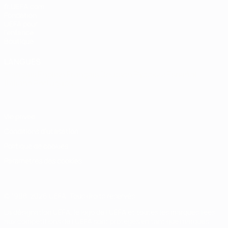
fr.UEFA.com
Fondation
UEFA pour
l'enfance
Boutique
LANGUES
Français
English
Français
Deutsch
Русский
Español
Italiano
Português
Vie privée
Conditions d'utilisation
Politique de cookies
Paramètres des cookies
© 1998-2026 UEFA. Tous droits réservés.
La désignation UEFA, le logo de l'UEFA et toutes les marques liées
aux compétitions de l'UEFA sont protégés en tant que marques