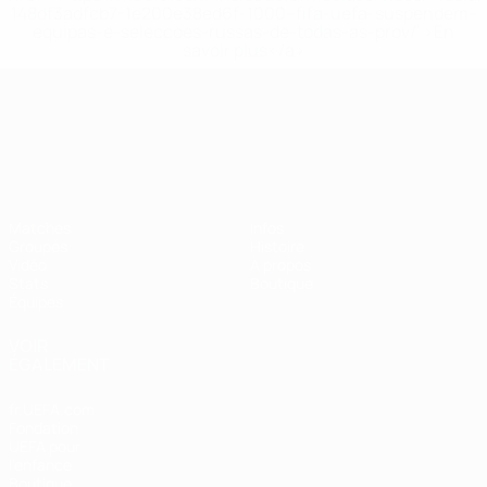
148df3adfcb7-1e200e38ed6f-1000--fifa-uefa-suspendem-
equipas-e-seleccoes-russas-de-todas-as-prov/' >En
savoir plus</a>
Championnat d'Europe des moi
Matches
Infos
Groupes
Histoire
Vidéo
À propos
Stats
Boutique
Équipes
VOIR
ÉGALEMENT
fr.UEFA.com
Fondation
UEFA pour
l'enfance
Boutique