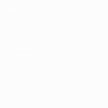
LANGUES
Français
English
Français
Deutsch
Русский
Español
Italiano
Português
Vie privée
Conditions d'utilisation
Politique de cookies
Paramètres des cookies
© 1998-2026 UEFA. Tous droits réservés.
La désignation UEFA, le logo de l'UEFA et toutes les marques liées
aux compétitions de l'UEFA sont protégés en tant que marques
et/ou droits d'auteur de l'UEFA. Toute utilisation de ces marques
déposées à des fins commerciales est interdite. L'utilisation de la
plate-forme UEFA.com implique que vous acceptez les Conditions
générales et les Dispositions en matière de vie privée.