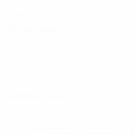
DATE DE NAISSANCE
01/4/2005 (21)
Prochain match
Tous les matches
Championnat d'Europe des moins de 21 ans
sam. 26 sept.
2026
· Tour de qualification
Statistiques clés
Voir toutes les stats
0
0
Cartons jaunes
Cartons rouges
* Suspendue jusqu'à nouvel ordre. <a
href='https://fr.uefa.com/insideuefa/mediaservices/media