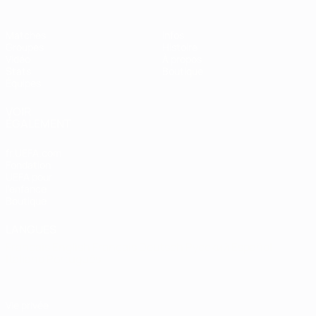
Matches
Infos
Groupes
Histoire
Vidéo
À propos
Stats
Boutique
Équipes
VOIR
ÉGALEMENT
fr.UEFA.com
Fondation
UEFA pour
l'enfance
Boutique
LANGUES
Français
English
Français
Deutsch
Русский
Español
Italiano
Português
Vie privée