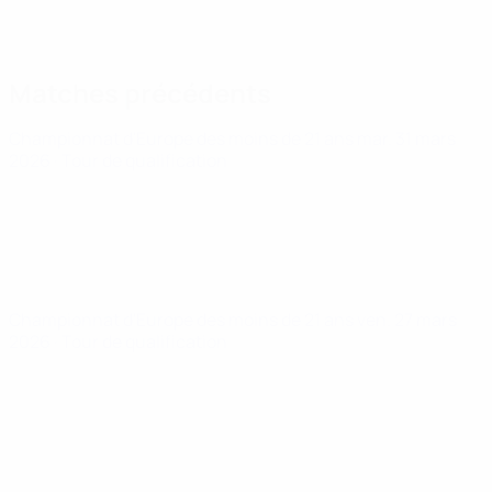
Matches précédents
Championnat d'Europe des moins de 21 ans
mar. 31 mars
2026
· Tour de qualification
Championnat d'Europe des moins de 21 ans
ven. 27 mars
2026
· Tour de qualification