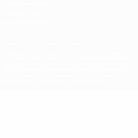
Conditions d'utilisation
Politique de cookies
Paramètres des cookies
© 1998-2026 UEFA. Tous droits réservés.
La désignation UEFA, le logo de l'UEFA et toutes les marques liées
aux compétitions de l'UEFA sont protégés en tant que marques
et/ou droits d'auteur de l'UEFA. Toute utilisation de ces marques
déposées à des fins commerciales est interdite. L'utilisation de la
plate-forme UEFA.com implique que vous acceptez les Conditions
générales et les Dispositions en matière de vie privée.