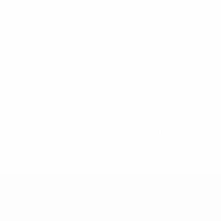
Championnat d'Europe des moins de 21 ans
lun. 8 sept.
2025
· Tour de qualification
* Suspendue jusqu'à nouvel ordre. <a
href='https://fr.uefa.com/insideuefa/mediaservices/media
148df3adfcb7-1e200e38ed6f-1000--fifa-uefa-suspendem-
equipas-e-seleccoes-russas-de-todas-as-prov/' >En
savoir plus</a>
Championnat d'Europe des moi