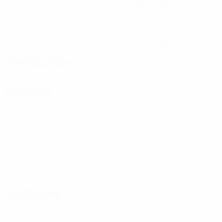
Matches joués
Minutes jouées
0
0
Buts
Passes décisives
0
0
Cartons jaunes
Cartons rouges
Distribution
Attaque
Discipline
0
0
Cartons jaunes
Cartons rouges