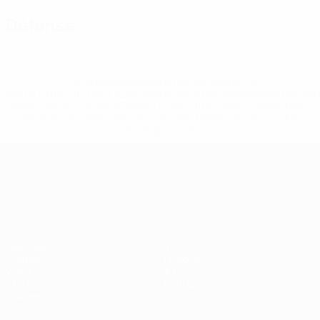
Défense
* Suspendue jusqu'à nouvel ordre. <a
href='https://fr.uefa.com/insideuefa/mediaservices/media
148df3adfcb7-1e200e38ed6f-1000--fifa-uefa-suspendem-
equipas-e-seleccoes-russas-de-todas-as-prov/' >En
savoir plus</a>
Championnat d'Europe des moi
Matches
Infos
Groupes
Histoire
Vidéo
À propos
Stats
Boutique
Équipes