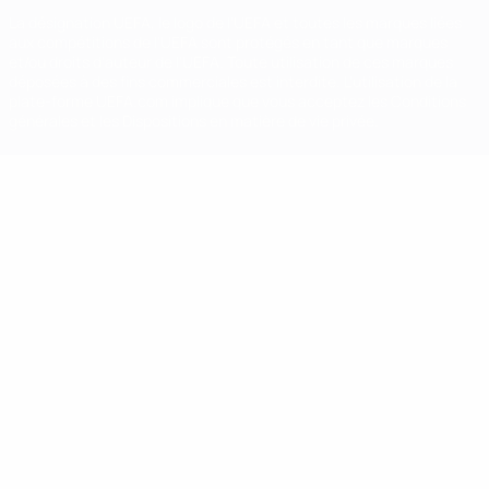
La désignation UEFA, le logo de l'UEFA et toutes les marques liées
aux compétitions de l'UEFA sont protégés en tant que marques
et/ou droits d'auteur de l'UEFA. Toute utilisation de ces marques
déposées à des fins commerciales est interdite. L'utilisation de la
plate-forme UEFA.com implique que vous acceptez les Conditions
générales et les Dispositions en matière de vie privée.