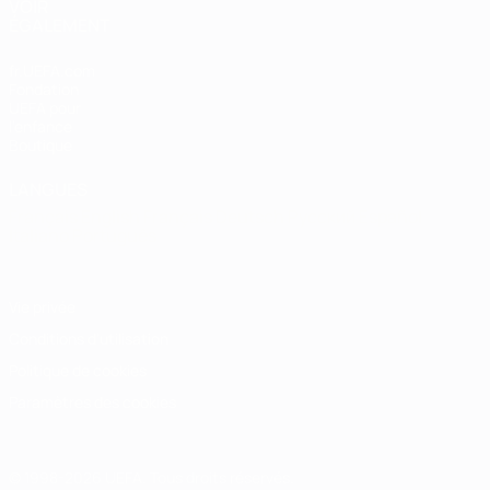
VOIR
ÉGALEMENT
fr.UEFA.com
Fondation
UEFA pour
l'enfance
Boutique
LANGUES
Français
English
Français
Deutsch
Русский
Español
Italiano
Português
Vie privée
Conditions d'utilisation
Politique de cookies
Paramètres des cookies
© 1998-2026 UEFA. Tous droits réservés.