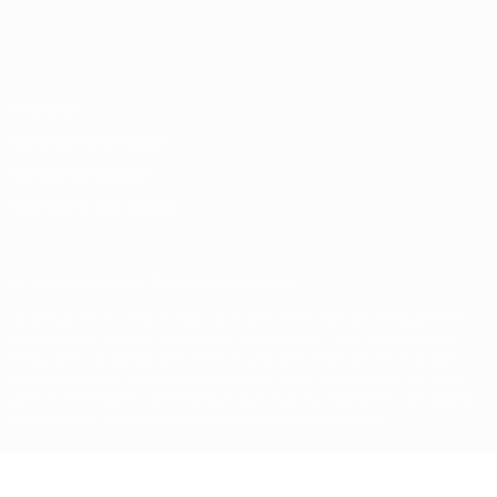
Français
English
Français
Deutsch
Русский
Español
Italiano
Português
Vie privée
Conditions d'utilisation
Politique de cookies
Paramètres des cookies
© 1998-2026 UEFA. Tous droits réservés.
La désignation UEFA, le logo de l'UEFA et toutes les marques liées
aux compétitions de l'UEFA sont protégés en tant que marques
et/ou droits d'auteur de l'UEFA. Toute utilisation de ces marques
déposées à des fins commerciales est interdite. L'utilisation de la
plate-forme UEFA.com implique que vous acceptez les Conditions
générales et les Dispositions en matière de vie privée.