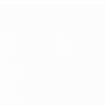
savoir plus</a>
Championnat d'Europe des moi
Matches
Infos
Groupes
Histoire
Vidéo
À propos
Stats
Boutique
Équipes
VOIR
ÉGALEMENT
fr.UEFA.com
Fondation
UEFA pour
l'enfance
Boutique
LANGUES