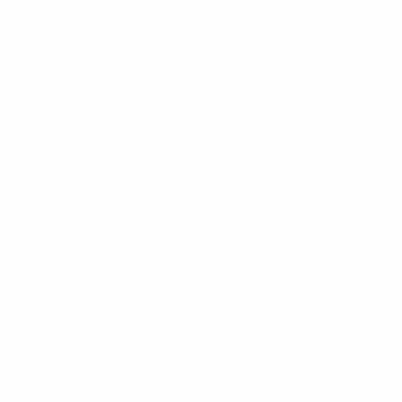
Championnat d'Europe des moins de 21 ans
mer. 30 sept.
2026
· Tour de qualification
Championnat d'Europe des moins de 21 ans
mar. 6 oct.
2026
· Tour de qualification
* Suspendue jusqu'à nouvel ordre. <a
href='https://fr.uefa.com/insideuefa/mediaservices/media
148df3adfcb7-1e200e38ed6f-1000--fifa-uefa-suspendem-
equipas-e-seleccoes-russas-de-todas-as-prov/' >En