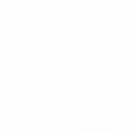
26
· Tour de qualification
677
Minutes jouées
84,63 moy. par match
1
Cartons jaunes
0,13 moy. par match