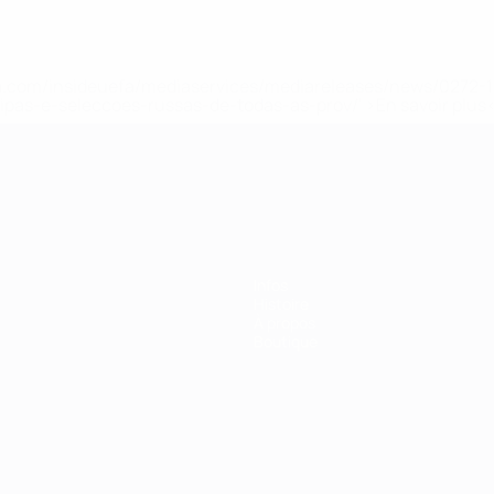
.uefa.com/insideuefa/mediaservices/mediareleases/news/027
ipas-e-seleccoes-russas-de-todas-as-prov/' >En savoir plus
ns de 21 ans
Infos
Histoire
À propos
Boutique