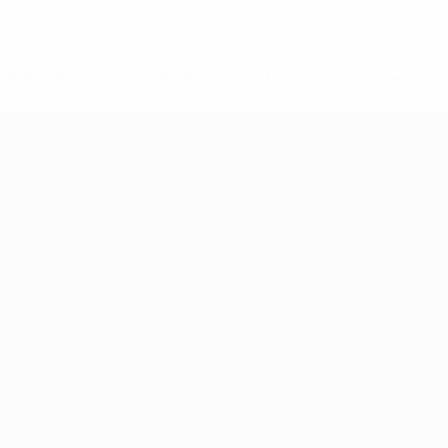
2-148df3adfcb7-1e200e38ed6f-1000--fifa-uefa-suspendem-
</a>