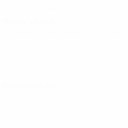
10/7/2004 (22)
DATE DE NAISSANCE
Prochain match
Championnat d'Europe des moins de 21 ans
mer. 30 sept. 20
Statistiques clés
8
Matches joués
0
Buts