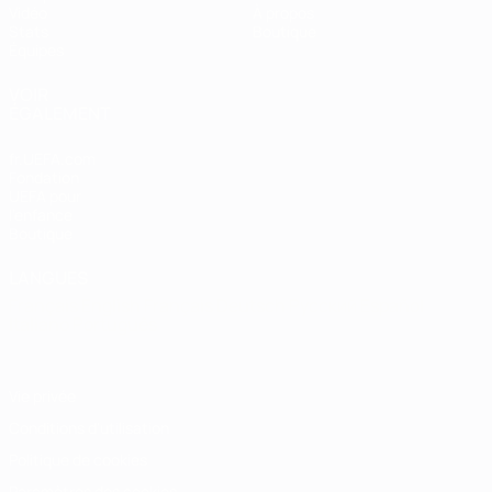
Vidéo
À propos
Stats
Boutique
Équipes
VOIR
ÉGALEMENT
fr.UEFA.com
Fondation
UEFA pour
l'enfance
Boutique
LANGUES
Français
English
Français
Deutsch
Русский
Español
Italiano
Português
Vie privée
Conditions d'utilisation
Politique de cookies
Paramètres des cookies