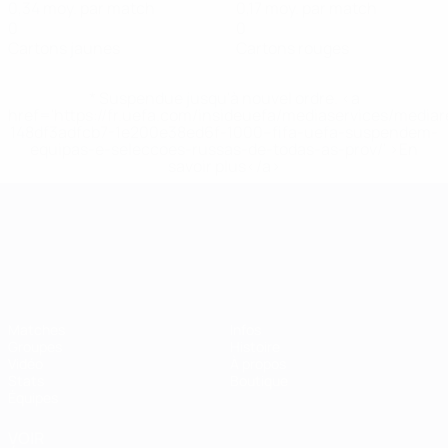
0,34 moy. par match
0,17 moy. par match
0
0
Cartons jaunes
Cartons rouges
* Suspendue jusqu'à nouvel ordre. <a
href='https://fr.uefa.com/insideuefa/mediaservices/media
148df3adfcb7-1e200e38ed6f-1000--fifa-uefa-suspendem-
equipas-e-seleccoes-russas-de-todas-as-prov/' >En
savoir plus</a>
Championnat d'Europe des moi
Matches
Infos
Groupes
Histoire
Vidéo
À propos
Stats
Boutique
Équipes
VOIR