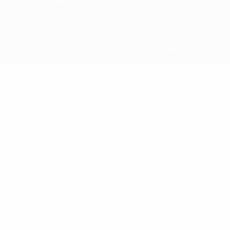
La désignation UEFA, le logo de l'UEFA et toutes les marques liées
aux compétitions de l'UEFA sont protégés en tant que marques
et/ou droits d'auteur de l'UEFA. Toute utilisation de ces marques
déposées à des fins commerciales est interdite. L'utilisation de la
plate-forme UEFA.com implique que vous acceptez les Conditions
générales et les Dispositions en matière de vie privée.