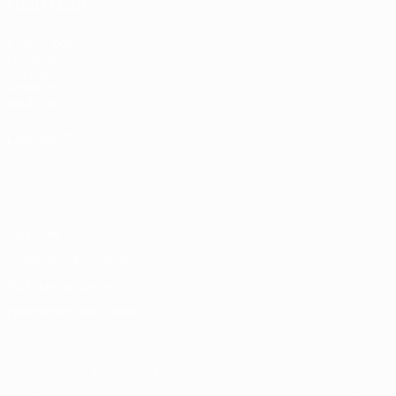
ÉGALEMENT
fr.UEFA.com
Fondation
UEFA pour
l'enfance
Boutique
LANGUES
Français
English
Français
Deutsch
Русский
Español
Italiano
Português
Vie privée
Conditions d'utilisation
Politique de cookies
Paramètres des cookies
© 1998-2026 UEFA. Tous droits réservés.