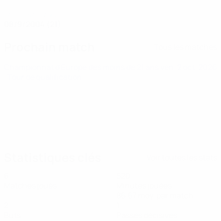
DATE DE NAISSANCE
08/9/2004 (21)
Prochain match
Tous les matches
Championnat d'Europe des moins de 21 ans
ven. 2 oct. 2026
· Tour de qualification
Statistiques clés
Voir toutes les stats
6
520
Matches joués
Minutes jouées
86,67 moy. par match
2
1
Buts
Passes décisives