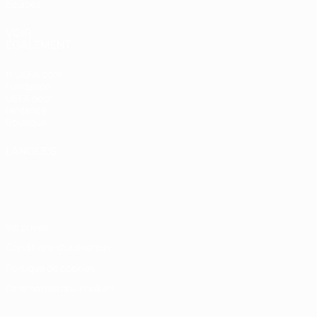
Équipes
VOIR
ÉGALEMENT
fr.UEFA.com
Fondation
UEFA pour
l'enfance
Boutique
LANGUES
Français
English
Français
Deutsch
Русский
Español
Italiano
Português
Vie privée
Conditions d'utilisation
Politique de cookies
Paramètres des cookies