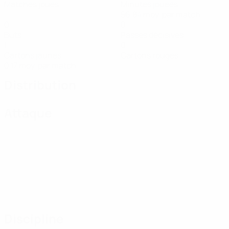
Matches joués
Minutes jouées
56,84 moy. par match
0
0
Buts
Passes décisives
1
0
Cartons jaunes
Cartons rouges
0,17 moy. par match
Distribution
Attaque
Discipline