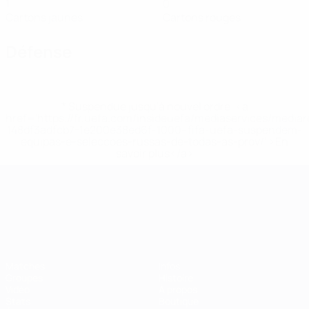
1
0
Cartons jaunes
Cartons rouges
Défense
* Suspendue jusqu'à nouvel ordre. <a
href='https://fr.uefa.com/insideuefa/mediaservices/media
148df3adfcb7-1e200e38ed6f-1000--fifa-uefa-suspendem-
equipas-e-seleccoes-russas-de-todas-as-prov/' >En
savoir plus</a>
Championnat d'Europe des moi
Matches
Infos
Groupes
Histoire
Vidéo
À propos
Stats
Boutique