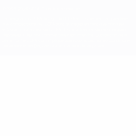
© 1998-2026 UEFA. Tous droits réservés.
La désignation UEFA, le logo de l'UEFA et toutes les marques liées
aux compétitions de l'UEFA sont protégés en tant que marques
et/ou droits d'auteur de l'UEFA. Toute utilisation de ces marques
déposées à des fins commerciales est interdite. L'utilisation de la
plate-forme UEFA.com implique que vous acceptez les Conditions
générales et les Dispositions en matière de vie privée.