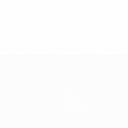
.uefa.com/insideuefa/mediaservices/mediareleases/news/027
ipas-e-seleccoes-russas-de-todas-as-prov/' >En savoir plus
ns de 21 ans
Infos
Histoire
À propos
Boutique