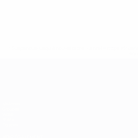
* Suspendue jusqu'à nouvel ordre. <a href='https://fr
equ
Championnat d'Europe des moi
Matches
Groupes
Vidéo
Stats
Équipes
VOIR ÉGALEMENT