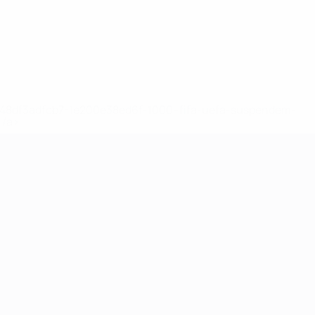
2-148df3adfcb7-1e200e38ed6f-1000--fifa-uefa-suspendem-
</a>