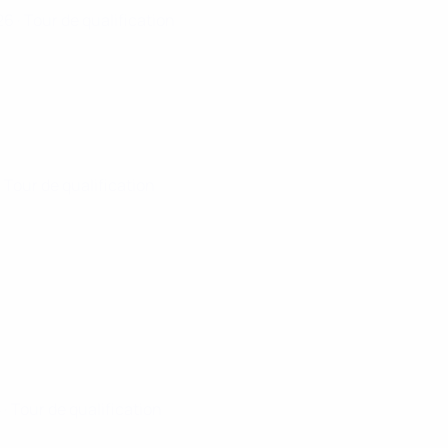
026
· Tour de qualification
· Tour de qualification
5
· Tour de qualification