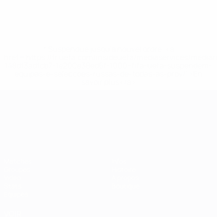
* Suspendue jusqu'à nouvel ordre. <a
href='https://fr.uefa.com/insideuefa/mediaservices/media
148df3adfcb7-1e200e38ed6f-1000--fifa-uefa-suspendem-
equipas-e-seleccoes-russas-de-todas-as-prov/' >En
savoir plus</a>
Championnat d'Europe des moi
Matches
Infos
Groupes
Histoire
Vidéo
À propos
Stats
Boutique
Équipes
VOIR