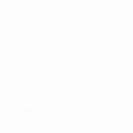
ÉGALEMENT
fr.UEFA.com
Fondation
UEFA pour
l'enfance
Boutique
LANGUES
Français
English
Français
Deutsch
Русский
Español
Italiano
Português
Vie privée
Conditions d'utilisation
Politique de cookies
Paramètres des cookies
© 1998-2026 UEFA. Tous droits réservés.