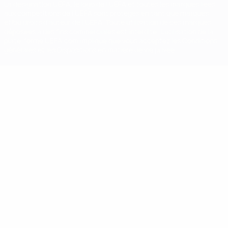
La désignation UEFA, le logo de l'UEFA et toutes les marques liées
aux compétitions de l'UEFA sont protégés en tant que marques
et/ou droits d'auteur de l'UEFA. Toute utilisation de ces marques
déposées à des fins commerciales est interdite. L'utilisation de la
plate-forme UEFA.com implique que vous acceptez les Conditions
générales et les Dispositions en matière de vie privée.