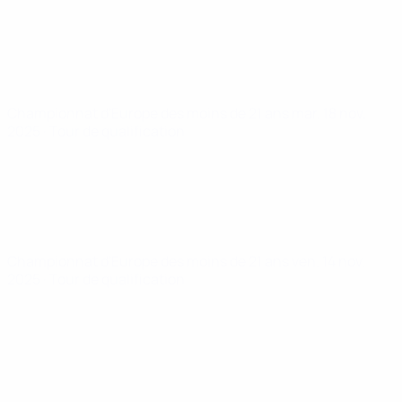
Championnat d'Europe des moins de 21 ans
mar. 18 nov.
2025
· Tour de qualification
Championnat d'Europe des moins de 21 ans
ven. 14 nov.
2025
· Tour de qualification