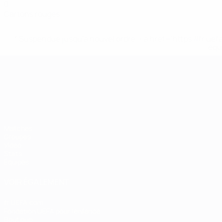
0
Cartons rouges
* Suspendue jusqu'à nouvel ordre. <a href='https://fr
equ
Championnat d'Europe des moi
Matches
Groupes
Vidéo
Stats
Équipes
VOIR ÉGALEMENT
fr.UEFA.com
Fondation UEFA pour l'enfance
Boutique