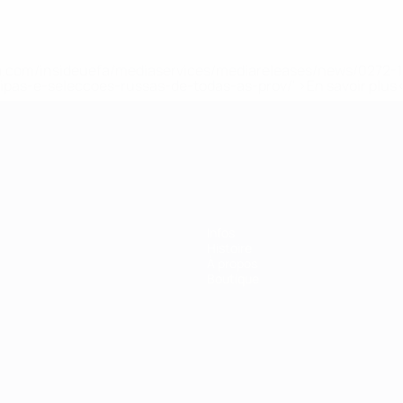
.uefa.com/insideuefa/mediaservices/mediareleases/news/027
ipas-e-seleccoes-russas-de-todas-as-prov/' >En savoir plus
ns de 21 ans
Infos
Histoire
À propos
Boutique