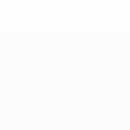
2-148df3adfcb7-1e200e38ed6f-1000--fifa-uefa-suspendem-
</a>