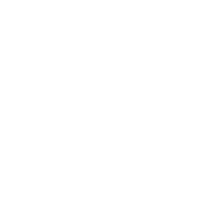
26
· Tour de qualification
56
Minutes jouées
11,2 moy. par match
1
Cartons jaunes
0,2 moy. par match