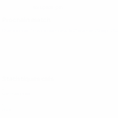
30/1/2006 (20)
DATE DE NAISSANCE
Prochain match
Championnat d'Europe des moins de 21 ans
mar. 29 sept. 20
Statistiques clés
2
Matches joués
0
Buts