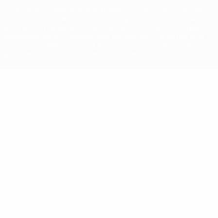
La désignation UEFA, le logo de l'UEFA et toutes les marques liées
aux compétitions de l'UEFA sont protégés en tant que marques
et/ou droits d'auteur de l'UEFA. Toute utilisation de ces marques
déposées à des fins commerciales est interdite. L'utilisation de la
plate-forme UEFA.com implique que vous acceptez les Conditions
générales et les Dispositions en matière de vie privée.