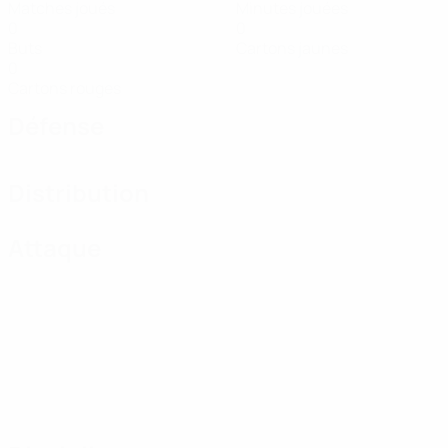
Matches joués
Minutes jouées
0
0
Buts
Cartons jaunes
0
Cartons rouges
Défense
Distribution
Attaque