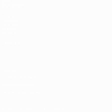
VOIR
ÉGALEMENT
fr.UEFA.com
Fondation
UEFA pour
l'enfance
Boutique
LANGUES
Français
English
Français
Deutsch
Русский
Español
Italiano
Português
Vie privée
Conditions d'utilisation
Politique de cookies
Paramètres des cookies
© 1998-2026 UEFA. Tous droits réservés.