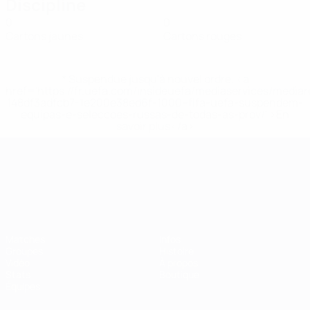
Discipline
0
0
Cartons jaunes
Cartons rouges
* Suspendue jusqu'à nouvel ordre. <a
href='https://fr.uefa.com/insideuefa/mediaservices/media
148df3adfcb7-1e200e38ed6f-1000--fifa-uefa-suspendem-
equipas-e-seleccoes-russas-de-todas-as-prov/' >En
savoir plus</a>
Championnat d'Europe des moi
Matches
Infos
Groupes
Histoire
Vidéo
À propos
Stats
Boutique
Équipes