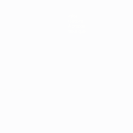
Infos
Histoire
À propos
Boutique
Português