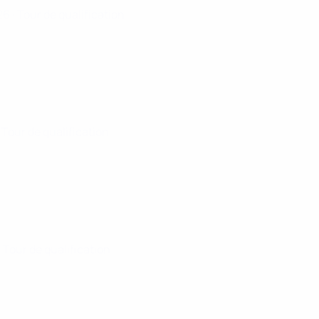
026
· Tour de qualification
· Tour de qualification
· Tour de qualification