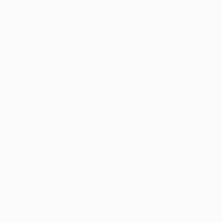
Matches
Groupes
Vidéo
Stats
Équipes
VOIR ÉGALEMENT
fr.UEFA.com
Fondation UEFA pour l'enfance
Boutique
LANGUES
Français
English
Français
Deutsch
Русский
Español
Italiano
Vie privée
Conditions d'utilisation
Politique de cookies