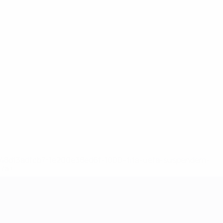
2-148df3adfcb7-1e200e38ed6f-1000--fifa-uefa-suspendem-
</a>