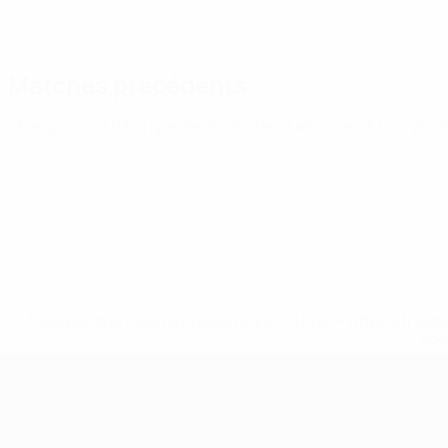
Matches précédents
Championnat d'Europe des moins de 21 ans
mar. 18 nov. 202
* Suspendue jusqu'à nouvel ordre. <a href='https://fr
equ
Championnat d'Europe des moi