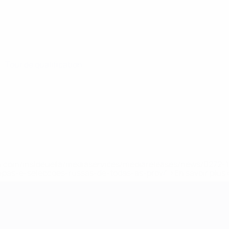
5
· Tour de qualification
.uefa.com/insideuefa/mediaservices/mediareleases/news/027
ipas-e-seleccoes-russas-de-todas-as-prov/' >En savoir plus
ns de 21 ans