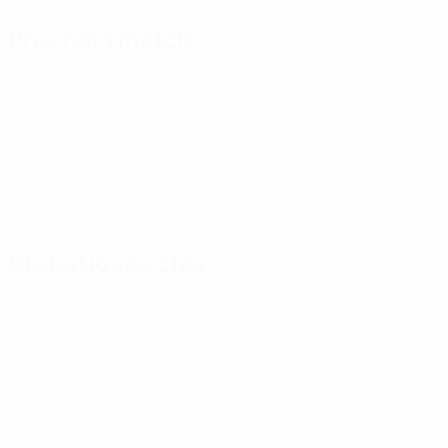
Prochain match
Championnat d'Europe des moins de 21 ans
ven. 2 oct. 2026
Statistiques clés
4
Matches joués
0
Buts
1
Cartons jaunes
0,2 moy. par match