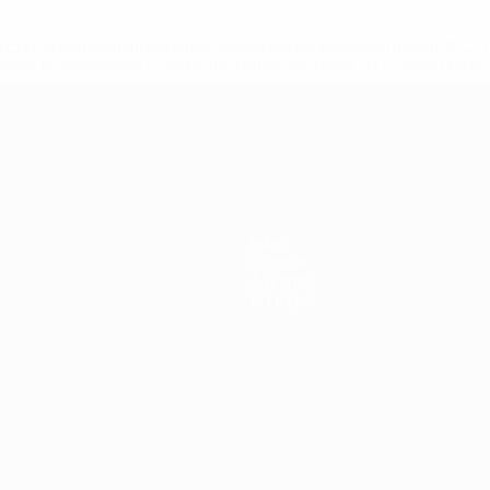
.uefa.com/insideuefa/mediaservices/mediareleases/news/027
ipas-e-seleccoes-russas-de-todas-as-prov/' >En savoir plus
ns de 21 ans
Infos
Histoire
À propos
Boutique