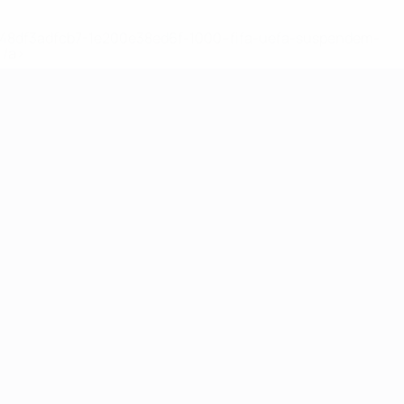
2-148df3adfcb7-1e200e38ed6f-1000--fifa-uefa-suspendem-
</a>