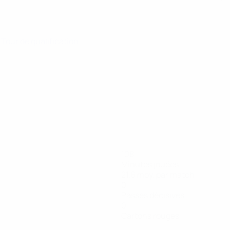
· Tour de qualification
108
Minutes jouées
21,6 moy. par match
0
Passes décisives
0
Cartons rouges