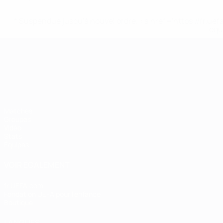
* Suspendue jusqu'à nouvel ordre. <a href='https://fr
equ
Championnat d'Europe des moi
Matches
Groupes
Vidéo
Stats
Équipes
VOIR ÉGALEMENT
fr.UEFA.com
Fondation UEFA pour l'enfance
Boutique
LANGUES