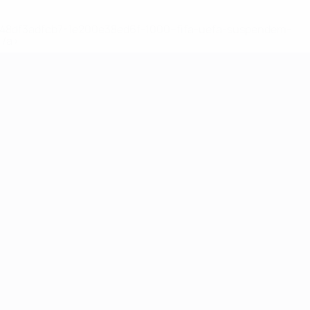
2-148df3adfcb7-1e200e38ed6f-1000--fifa-uefa-suspendem-
</a>