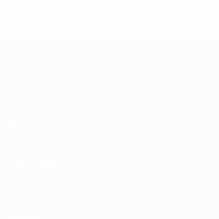
* Suspendue jusqu'à nouvel ordre. <a href='https://fr
equ
Championnat d'Europe des moi
Matches
Groupes
Vidéo
Stats
Équipes
VOIR ÉGALEMENT
fr.UEFA.com
Fondation UEFA pour l'enfance
Boutique
LANGUES