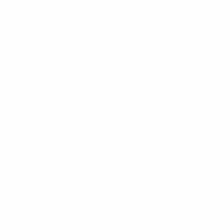
· Tour de qualification
478
Minutes jouées
68,29 moy. par match
1
Cartons jaunes
0,15 moy. par match