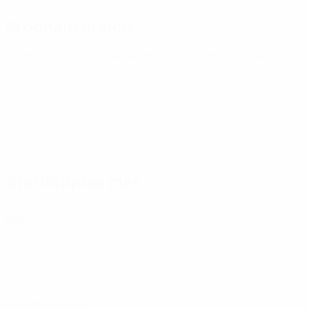
Prochain match
Championnat d'Europe des moins de 21 ans
ven. 2 oct. 2026
Statistiques clés
7
Matches joués
0
Buts
0
Cartons rouges