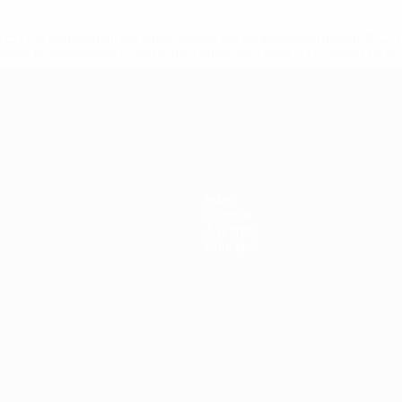
.uefa.com/insideuefa/mediaservices/mediareleases/news/027
ipas-e-seleccoes-russas-de-todas-as-prov/' >En savoir plus
ns de 21 ans
Infos
Histoire
À propos
Boutique