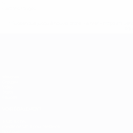
0
Cartons rouges
* Suspendue jusqu'à nouvel ordre. <a href='https://fr
equ
Championnat d'Europe des moi
Matches
Groupes
Vidéo
Stats
Équipes
VOIR ÉGALEMENT
fr.UEFA.com
Fondation UEFA pour l'enfance
Boutique