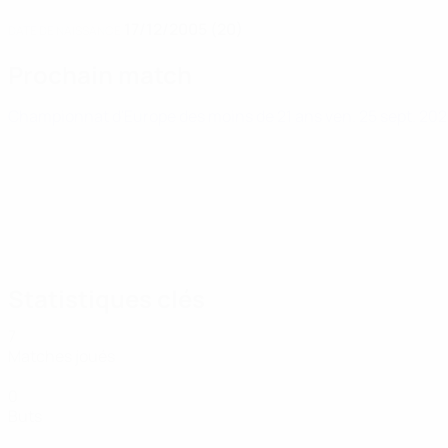
17/12/2005 (20)
DATE DE NAISSANCE
Prochain match
Championnat d'Europe des moins de 21 ans
ven. 25 sept. 20
Statistiques clés
7
Matches joués
0
Buts