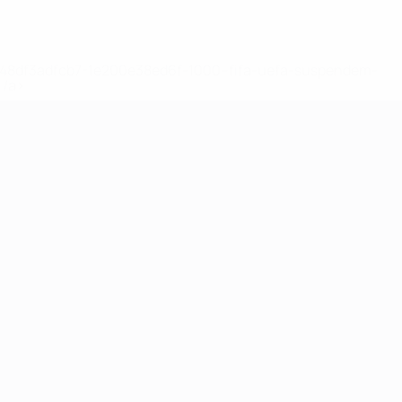
2-148df3adfcb7-1e200e38ed6f-1000--fifa-uefa-suspendem-
</a>