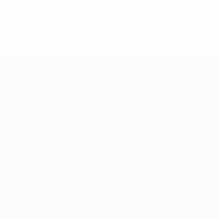
.uefa.com/insideuefa/mediaservices/mediareleases/news/027
ipas-e-seleccoes-russas-de-todas-as-prov/' >En savoir plus
ns de 21 ans
Infos
Histoire
À propos
Boutique