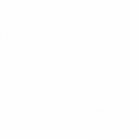
26
· Tour de qualification
541
Minutes jouées
77,29 moy. par match
2
Cartons jaunes
0,29 moy. par match