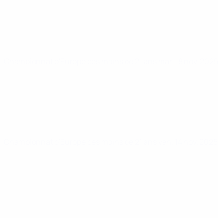
Championnat d'Europe des moins de 21 ans
mar. 18 nov. 202
Championnat d'Europe des moins de 21 ans
ven. 14 nov. 202