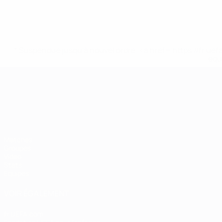
* Suspendue jusqu'à nouvel ordre. <a href='https://fr
equ
Championnat d'Europe des moi
Matches
Groupes
Vidéo
Stats
Équipes
VOIR ÉGALEMENT
fr.UEFA.com