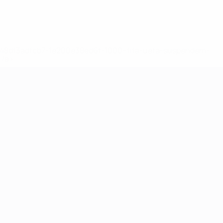
2-148df3adfcb7-1e200e38ed6f-1000--fifa-uefa-suspendem-
</a>