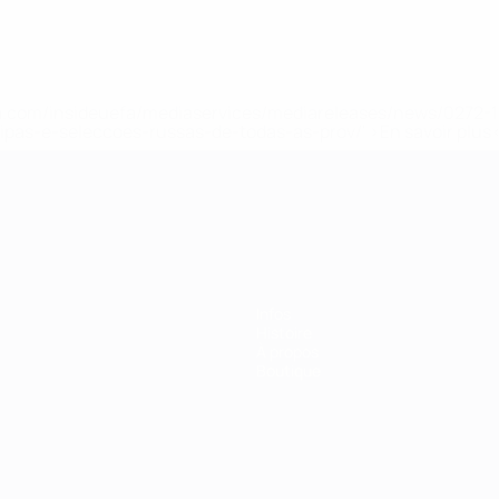
.uefa.com/insideuefa/mediaservices/mediareleases/news/027
ipas-e-seleccoes-russas-de-todas-as-prov/' >En savoir plus
ns de 21 ans
Infos
Histoire
À propos
Boutique