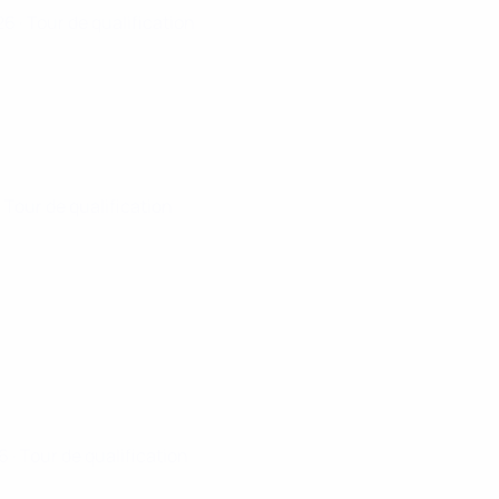
026
· Tour de qualification
· Tour de qualification
26
· Tour de qualification