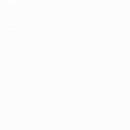
ÉGALEMENT
fr.UEFA.com
Fondation
UEFA pour
l'enfance
Boutique
LANGUES
Français
English
Français
Deutsch
Русский
Español
Italiano
Português
Vie privée
Conditions d'utilisation
Politique de cookies
Paramètres des cookies
© 1998-2026 UEFA. Tous droits réservés.