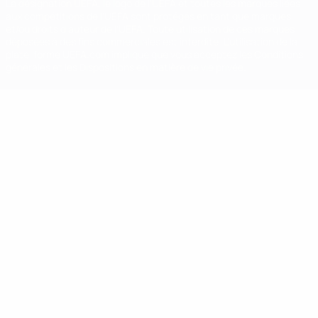
La désignation UEFA, le logo de l'UEFA et toutes les marques liées
aux compétitions de l'UEFA sont protégés en tant que marques
et/ou droits d'auteur de l'UEFA. Toute utilisation de ces marques
déposées à des fins commerciales est interdite. L'utilisation de la
plate-forme UEFA.com implique que vous acceptez les Conditions
générales et les Dispositions en matière de vie privée.