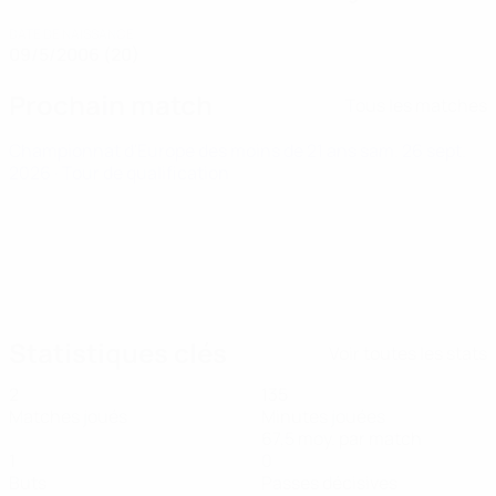
DATE DE NAISSANCE
09/5/2006 (20)
Prochain match
Tous les matches
Championnat d'Europe des moins de 21 ans
sam. 26 sept.
2026
· Tour de qualification
Statistiques clés
Voir toutes les stats
2
135
Matches joués
Minutes jouées
67,5 moy. par match
1
0
Buts
Passes décisives