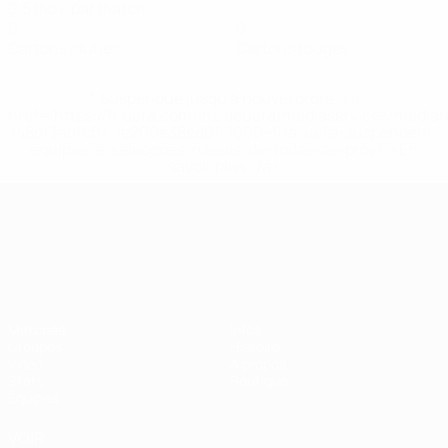
0,5 moy. par match
0
0
Cartons jaunes
Cartons rouges
* Suspendue jusqu'à nouvel ordre. <a
href='https://fr.uefa.com/insideuefa/mediaservices/media
148df3adfcb7-1e200e38ed6f-1000--fifa-uefa-suspendem-
equipas-e-seleccoes-russas-de-todas-as-prov/' >En
savoir plus</a>
Championnat d'Europe des moi
Matches
Infos
Groupes
Histoire
Vidéo
À propos
Stats
Boutique
Équipes
VOIR